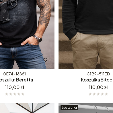
0E74-16881
C1B9-511ED
oszulka Beretta
Koszulka Bitco
Cena
Cena
110,00 zł
110,00 zł
Bestseller