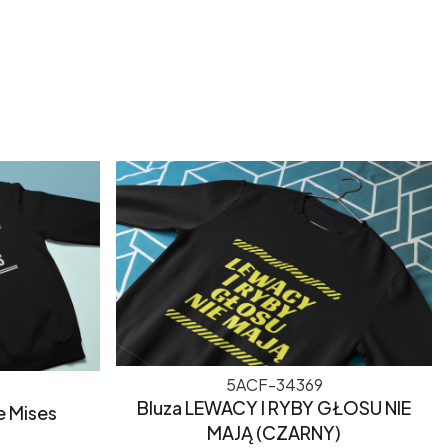
5ACF-34369
Bluza LEWACY I RYBY GŁOSU NIE
e Mises
MAJĄ (CZARNY)