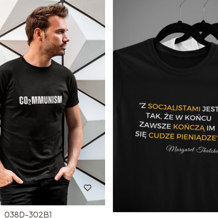
038D-302B1