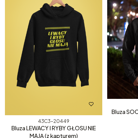
Bluza SOC
43C3-20449
Bluza LEWACY I RYBY GŁOSU NIE
MAJĄ (z kapturem)