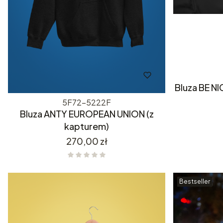
Bluza BE N
5F72-5222F
Bluza ANTY EUROPEAN UNION (z
kapturem)
Cena
270,00 zł
Bestseller