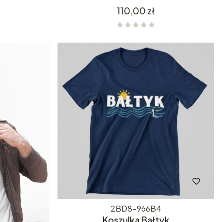
Cena
110,00 zł
2BD8-966B4
Koszulka Bałtyk