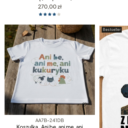
Cena
270,00 zł
Bestseller
AA7B-241DB
Koszulka „Ani be, ani me, ani