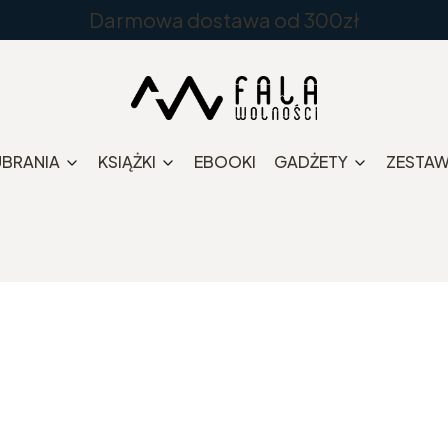
Darmowa dostawa od 300zł
UBRANIA
KSIĄŻKI
EBOOKI
GADŻETY
ZESTA