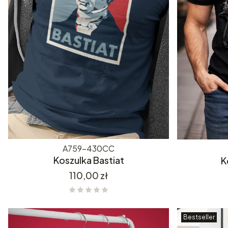
A759-430CC
Koszulka Bastiat
K
Cena
110,00 zł
Bestseller