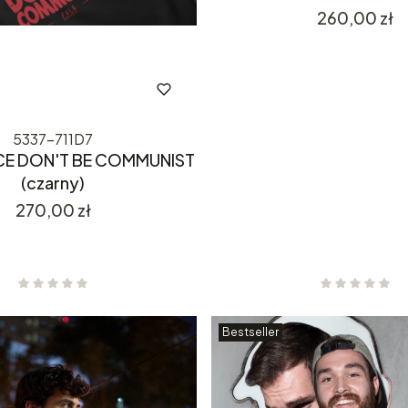
Cena
260,00 zł
5337-711D7
ICE DON'T BE COMMUNIST
(czarny)
Cena
270,00 zł
Bestseller