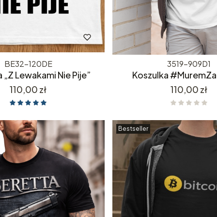
BE32-120DE
3519-909D1
 „Z Lewakami Nie Pije”
Koszulka #MuremZa
Cena
Cena
110,00 zł
110,00 zł
Bestseller