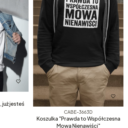
, już jesteś
CABE-3663D
Koszulka "Prawda to Współczesna
Mowa Nienawiści"