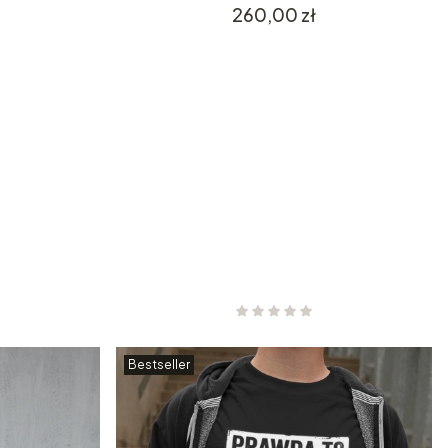
Cena
260,00 zł
Bestseller