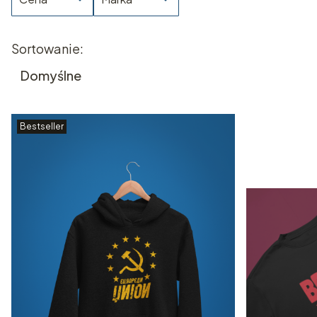
Koniec filtrów
Lista produktów
Sortowanie:
Domyślne
Bestseller