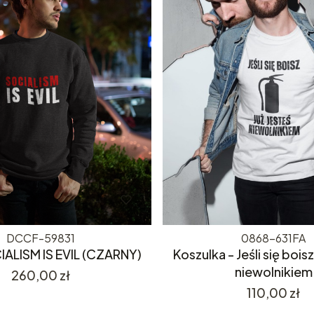
DCCF-59831
0868-631FA
IALISM IS EVIL (CZARNY)
Koszulka - Jeśli się boisz
niewolnikiem
Cena
260,00 zł
Cena
110,00 zł