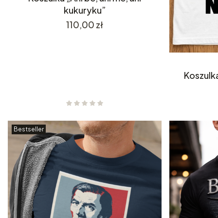
kukuryku”
Cena
110,00 zł
Koszulka
Bestseller