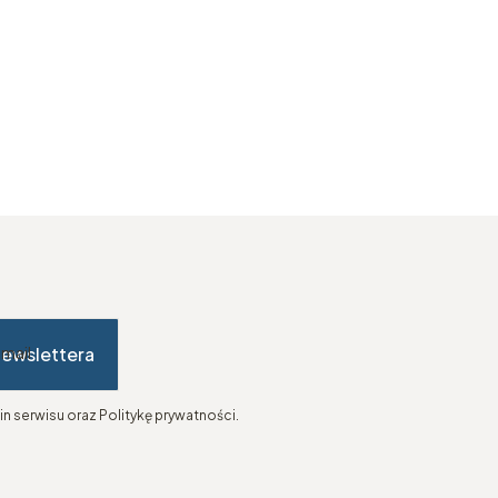
newslettera
-mail
n serwisu oraz Politykę prywatności.