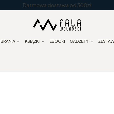
Darmowa dostawa od 300zł
UBRANIA
KSIĄŻKI
EBOOKI
GADŻETY
ZESTA