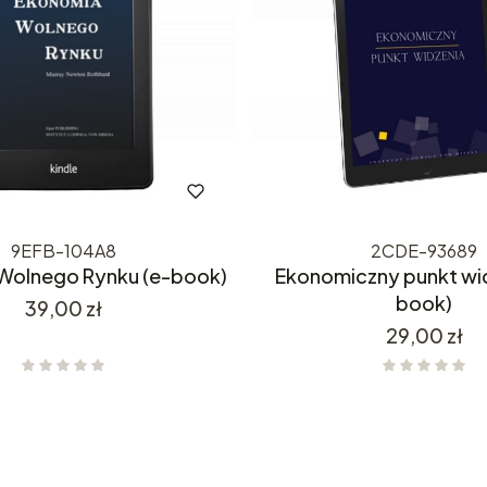
9EFB-104A8
2CDE-93689
Wolnego Rynku (e-book)
Ekonomiczny punkt wid
book)
Cena
39,00 zł
Cena
29,00 zł