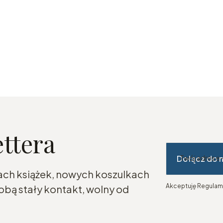
ettera
Dołącz do 
Twój adres e
ach książek, nowych koszulkach
Akceptuję Regulami
bą stały kontakt, wolny od