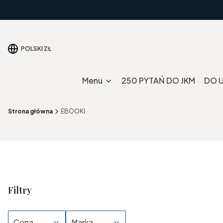
POLSKI
ZŁ
Menu
250 PYTAŃ DO JKM
DO 
Strona główna
EBOOKI
Filtry
Cena
Marka