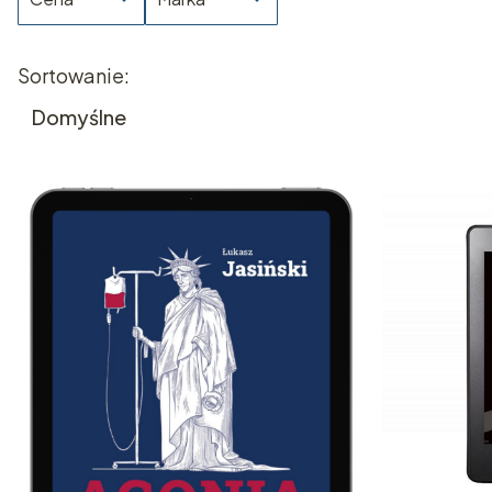
Koniec filtrów
Lista produktów
Sortowanie:
Domyślne