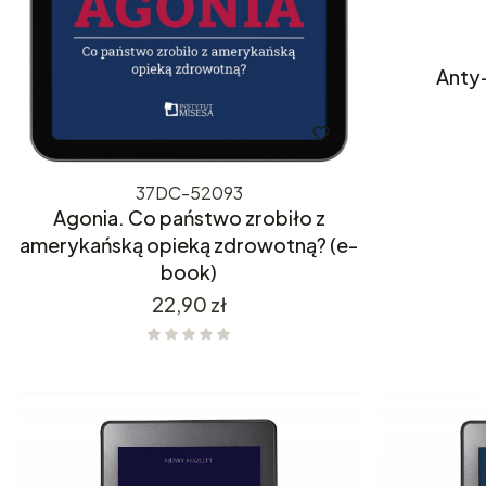
Anty
37DC-52093
Agonia. Co państwo zrobiło z
amerykańską opieką zdrowotną? (e-
book)
Cena
22,90 zł