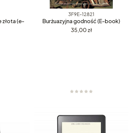
3F9E-12821
 złota (e-
Burżuazyjna godność (E-book)
Cena
35,00 zł