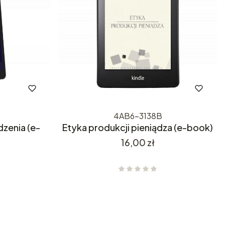
4AB6-3138B
zenia (e-
Etyka produkcji pieniądza (e-book)
Cena
16,00 zł