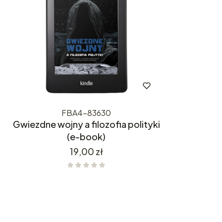
FBA4-83630
Gwiezdne wojny a filozofia polityki
(e-book)
Cena
19,00 zł