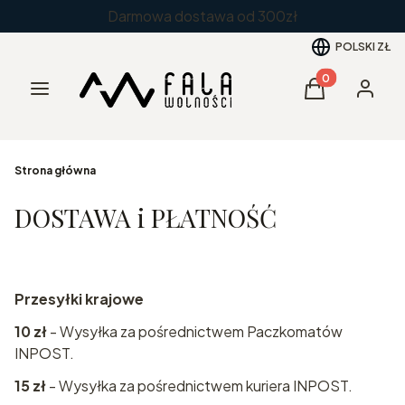
Darmowa dostawa od 300zł
POLSKI
ZŁ
Produkty w kos
Menu
Koszyk
Zaloguj 
Strona główna
DOSTAWA i PŁATNOŚĆ
Przesyłki krajowe
10 zł
- Wysyłka za pośrednictwem Paczkomatów
INPOST.
15 zł
- Wysyłka za pośrednictwem kuriera INPOST.