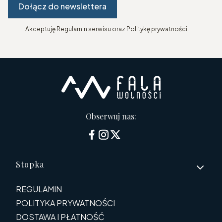
Dołącz do newslettera
Akceptuję Regulamin serwisu oraz Politykę prywatności.
Obserwuj nas:
Linki w stopce
Stopka
REGULAMIN
POLITYKA PRYWATNOŚCI
DOSTAWA I PŁATNOŚĆ