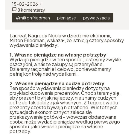
autor:
15-02-2026
dodano:
0
komentarzy
w kategorii
#miltonfriedman
pieniądze
prywatyzacja
Laureat Nagrody Nobla w dziedzinie ekonomii,
Milton Friedman, wskazał, że istnieją cztery sposoby
wydawania pieniędzy:
1. Własne pieniądze na własne potrzeby
Wydając pieniądze w ten sposób, jesteśmy zwykle
oszczędni, a nasze zakupy są przemyślane.
Działamy racjonalnie i celowo, ponieważ mamy
pełną kontrolę nad wydatkami.
2. Własne pieniądze na cudze potrzeby
Ten sposób wydawania pieniędzy dotyczy na
przykład kupowania prezentów. Choć staramy się,
aby prezent był jak najlepszy, nie znamy cudzych
potrzeb tak dobrze jak własnych. Z tego powodu
prezenty często bywają nietrafione. W istotnych
sytuacjach ekonomicznych zaleca się
przekazywanie gotówki – wówczas obdarowana
osoba może wydać pieniądze według pierwszego
sposobu: jako własne pieniądze na własne
potrzeby.