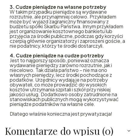
3. Cudze pieniądze na własne potrzeby
W takim przypadku pieniądze są wydawane
rozrzutnie, ale przynajmniej celowo. Przykładem
może być wyjazd zagraniczny finansowany z
budżetu spółki Skarbu Państwa. Innym przykładem
jest organizowanie kosztownego bankietu lub
przyjęcia za środki publiczne, podczas gdy korzyści
czerpią głównie organizatorzy i zaproszeni goście, a
nie podatnicy, którzy te środki dostarczyli.
4. Cudze pieniądze na cudze potrzeby
Jest to najgorszy sposób, ponieważ oznacza
wydawanie pieniędzy zarówno rozrzutnie, jak i
niecelowo. Tak działa państwo – nie ma ono
własnych pieniędzy, lecz środki pochodzące z
podatków. Urzędnicy wydają je na potrzeby
obywateli, co może prowadzić do wysokich
kosztów utrzymania szpitali i szkół przy niskiej
jakości usług. Dodatkowo osoby zatrudnione na
stanowiskach publicznych mogą wykorzystywać
pieniądze podatników na własne cele.
Dlatego właśnie konieczna jest prywatyzacja!
Komentarze do wpisu (0)