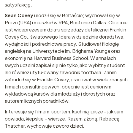
satysfakcję.
Sean Covey
urodził się w Belfaście; wychował się w
Provo (USA) i mieszkał w RPA, Bostonie i Dallas. Obecnie
jest wiceprezesem działu sprzedaży detalicznej Franklin
Covey Co., światowego lidera w dziedzinie doradztwa,
wydajności i pośrednictwa pracy. Studiował filologię
angielską na Uniwersytecie im. Brighama Younga oraz
ekonomię na Harvard Business School. W annałach
swych uczelni zapisał się nie tylko jako wybitny student
ale również utytułowany zawodnik footballa. Zanim
zatrudnił się w Franklin Covey, pracował w wielu znanych
firmach consultingowych; obecnie jest cenionym
wykładowcą kursów dla młodzieży i dorosłych oraz
autorem licznych poradników.
Interesuje się filmem, sportem, kuchnią i pisze – jak sam
powiada, kiepskie – wiersze. Razem z żoną, Rebeccą
Thatcher, wychowuje czworo dzieci.