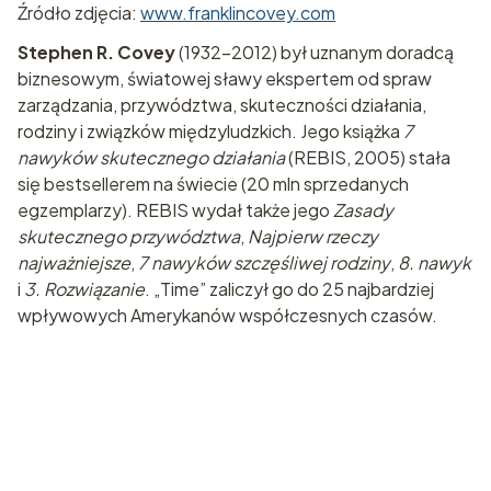
Źródło zdjęcia:
www.franklincovey.com
Stephen R. Covey
(1932-2012) był uznanym doradcą
biznesowym, światowej sławy ekspertem od spraw
zarządzania, przywództwa, skuteczności działania,
rodziny i związków międzyludzkich. Jego książka
7
nawyków skutecznego działania
(REBIS, 2005) stała
się bestsellerem na świecie (20 mln sprzedanych
egzemplarzy). REBIS wydał także jego
Zasady
skutecznego przywództwa
,
Najpierw rzeczy
najważniejsze
,
7 nawyków szczęśliwej rodziny
,
8. nawyk
i
3. Rozwiązanie
. „Time” zaliczył go do 25 najbardziej
wpływowych Amerykanów współczesnych czasów.