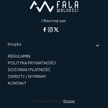
Obserwuj nas:
Linki w stopce
Stopka
REGULAMIN
POLITYKA PRYWATNOŚCI
DOSTAWA I PŁATNOŚĆ
ZWROTY / WYMIANY
KONTAKT
© Copyright 2025
Shoper