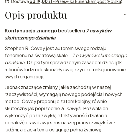
Dostawa
od 19,00 zł
- Przesyłka kurierska Inpost (Polska)
Opis produktu
Kontynuacja znanego bestselleru
7 nawyków
skutecznego działania
Stephen R. Covey jest autorem swego rodzaju
fenomenu na światową skalę –
7 nawyków skutecznego
działania
. Dzięki tym sprawdzonym zasadom dziesiątki
milionów ludzi udoskonaliły swoje życie i funkcjonowanie
swych organizacji.
Jednak znaczące zmiany, jakie zachodzą w naszej
rzeczywistości, wymagają nowego podejścia i nowych
metod. Covey proponuje zatem kolejny, równie
skuteczny jak poprzednie
8. nawyk
. Pozwala on
wykroczyć poza zwykłą efektywność działania,
odnaleźć prawdziwy sens naszej pracy i związków z
ludźmi, a dzięki temu osiągnąć pełną życiową