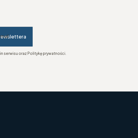
newslettera
-mail
n serwisu oraz Politykę prywatności.
topce