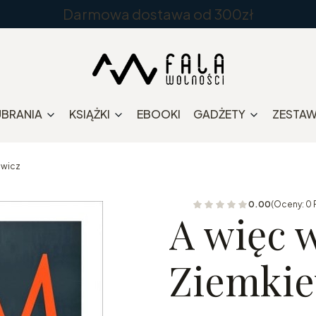
Darmowa dostawa od 300zł
UBRANIA
KSIĄŻKI
EBOOKI
GADŻETY
ZESTA
ewicz
0.00
(Oceny: 0 
A więc w
Ziemkie