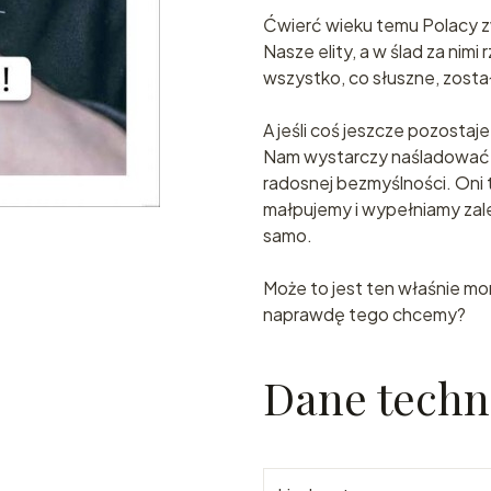
Ćwierć wieku temu Polacy zwol
Nasze elity, a w ślad za nim
wszystko, co słuszne, zosta
A jeśli coś jeszcze pozostaj
Nam wystarczy naśladować, 
radosnej bezmyślności. Oni
małpujemy i wypełniamy zale
samo.
Może to jest ten właśnie mo
naprawdę tego chcemy?
Dane techn