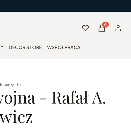
Produkty w kos
Ulubione
Koszyk
Zaloguj 
WY
DECOR STORE
WSPÓŁPRACA
Recenzje: 0)
ojna - Rafał A.
wicz