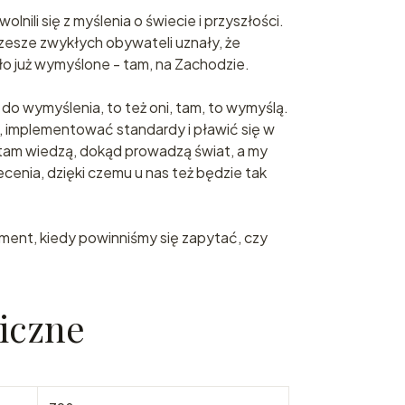
nili się z myślenia o świecie i przyszłości.
i rzesze zwykłych obywateli uznały, że
ło już wymyślone - tam, na Zachodzie.
e do wymyślenia, to też oni, tam, to wymyślą.
implementować standardy i pławić się w
 tam wiedzą, dokąd prowadzą świat, a my
cenia, dzięki czemu u nas też będzie tak
ment, kiedy powinniśmy się zapytać, czy
iczne