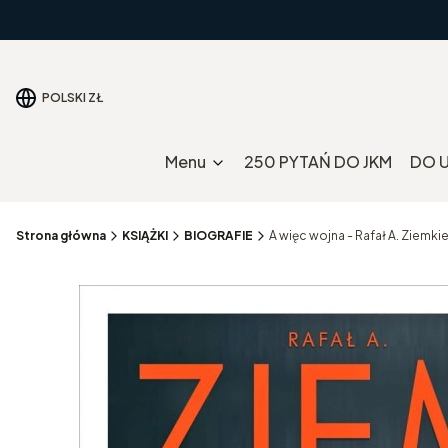
POLSKI
ZŁ
Menu
250 PYTAŃ DO JKM
DO 
Strona główna
KSIĄŻKI
BIOGRAFIE
A więc wojna - Rafał A. Ziemki