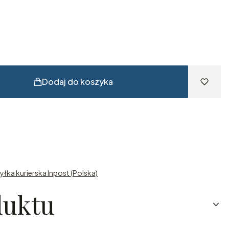
Dodaj do koszyka
yłka kurierska Inpost (Polska)
duktu