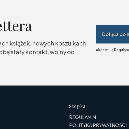
ettera
Dołącz do 
Twój adres e
ach książek, nowych koszulkach
Akceptuję Regulami
bą stały kontakt, wolny od
Linki w s
Stopka
REGULAMIN
POLITYKA PRYWATNOŚCI