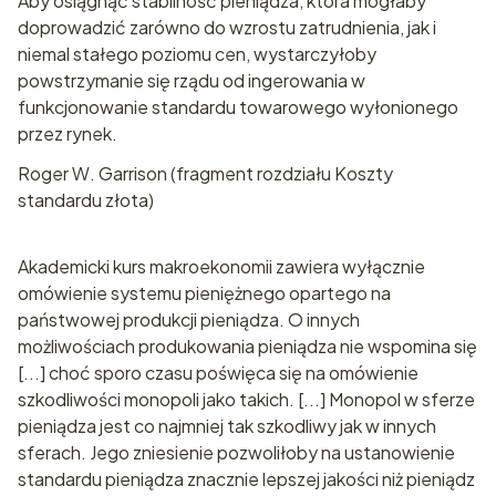
Aby osiągnąć stabilność pieniądza, która mogłaby
doprowadzić zarówno do wzrostu zatrudnienia, jak i
niemal stałego poziomu cen, wystarczyłoby
powstrzymanie się rządu od ingerowania w
funkcjonowanie standardu towarowego wyłonionego
przez rynek.
Roger W. Garrison (fragment rozdziału Koszty
standardu złota)
Akademicki kurs makroekonomii zawiera wyłącznie
omówienie systemu pieniężnego opartego na
państwowej produkcji pieniądza. O innych
możliwościach produkowania pieniądza nie wspomina się
[...] choć sporo czasu poświęca się na omówienie
szkodliwości monopoli jako takich. [...] Monopol w sferze
pieniądza jest co najmniej tak szkodliwy jak w innych
sferach. Jego zniesienie pozwoliłoby na ustanowienie
standardu pieniądza znacznie lepszej jakości niż pieniądz