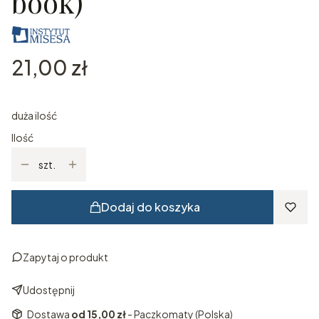
book)
Cena
21,00 zł
duża ilość
Ilość
szt.
Dodaj do koszyka
Zapytaj o produkt
Udostępnij
Dostawa
od 15,00 zł
- Paczkomaty (Polska)