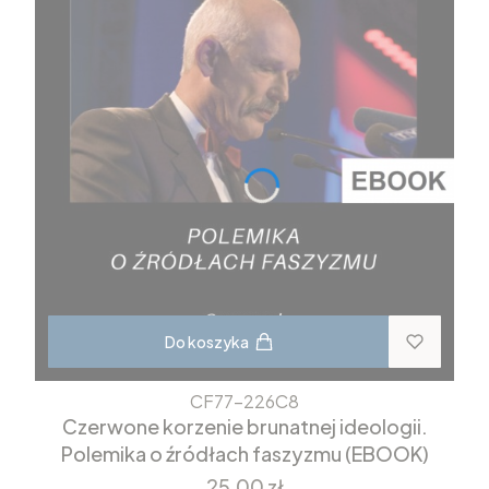
Do koszyka
CF77-226C8
Czerwone korzenie brunatnej ideologii.
Polemika o źródłach faszyzmu (EBOOK)
Cena
25,00 zł