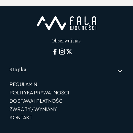
Obserwuj nas:
Linki w stopce
Stopka
REGULAMIN
POLITYKA PRYWATNOŚCI
DOSTAWA I PŁATNOŚĆ
ZWROTY / WYMIANY
KONTAKT