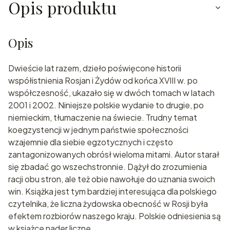
Opis produktu
Opis
Dwieście lat razem, dzieło poświęcone historii
współistnienia Rosjan i Żydów od końca XVIII w. po
współczesność, ukazało się w dwóch tomach w latach
2001 i 2002. Niniejsze polskie wydanie to drugie, po
niemieckim, tłumaczenie na świecie. Trudny temat
koegzystencji w jednym państwie społeczności
wzajemnie dla siebie egzotycznych i często
zantagonizowanych obrósł wieloma mitami. Autor starał
się zbadać go wszechstronnie. Dążył do zrozumienia
racji obu stron, ale też obie nawołuje do uznania swoich
win. Książka jest tym bardziej interesująca dla polskiego
czytelnika, że liczna żydowska obecność w Rosji była
efektem rozbiorów naszego kraju. Polskie odniesienia są
w książce nader liczne.