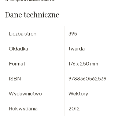
Dane techniczne
Liczba stron
395
Okładka
twarda
Format
176 x 250 mm
ISBN
9788360562539
Wydawnictwo
Wektory
Rok wydania
2012