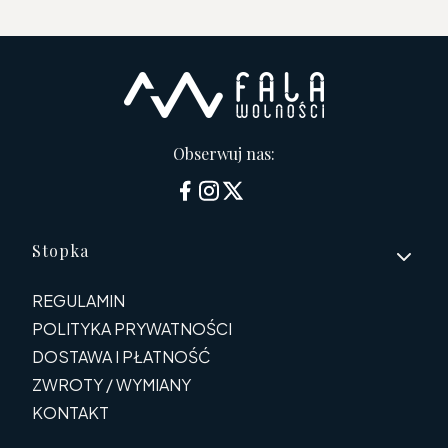
Obserwuj nas:
Linki w stopce
Stopka
REGULAMIN
POLITYKA PRYWATNOŚCI
DOSTAWA I PŁATNOŚĆ
ZWROTY / WYMIANY
KONTAKT