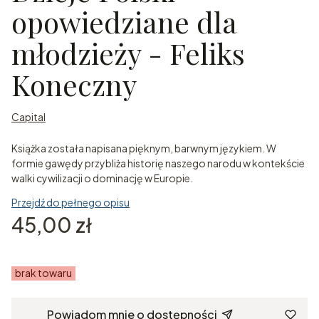
opowiedziane dla
młodzieży - Feliks
Koneczny
Capital
Książka została napisana pięknym, barwnym językiem. W
formie gawędy przybliża historię naszego narodu w kontekście
walki cywilizacji o dominację w Europie.
Przejdź do pełnego opisu
Cena
45,00 zł
brak towaru
Powiadom mnie o dostępności