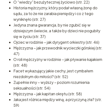
O “wiedzy” bezużytecznej życiowo (str. 22)
Historia mężczyzny, który podał własną żonę do
sądu, za to że nie zarabia pieniędzy i co z tego
wyniknęło (str. 27)
Jedyna znana gwarancja, by nie zgubić się w
dzisiejszym świecie, a także by dzieci nie pogubiły
się w życiu (str. 37)
Ojciec w rodzinie – jak dyrygent orkiestry (str. 46)
Mężczyzna – jak przewodnik wycieczki górskiej (str.
47)
O roli mężczyzny w rodzinie – jak pływanie kajakiem
(str. 48)
Facet wykazujący jakie cechy, jest cymbałem
niezdolnym do miłości? (str. 52)
Zupełnie inny – wyższy – poziom rozumienia
seksualności (str. 54)
Mężczyzna – jak kapitan okrętu (str. 58)
Jaka jest różnica między winą, a przyczyną zła? (str.
59)