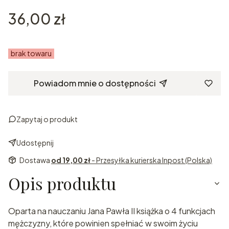
Cena
36,00 zł
brak towaru
Powiadom mnie o dostępności
Zapytaj o produkt
Udostępnij
Dostawa
od 19,00 zł
- Przesyłka kurierska Inpost (Polska)
Opis produktu
Oparta na nauczaniu Jana Pawła II książka o 4 funkcjach
mężczyzny, które powinien spełniać w swoim życiu