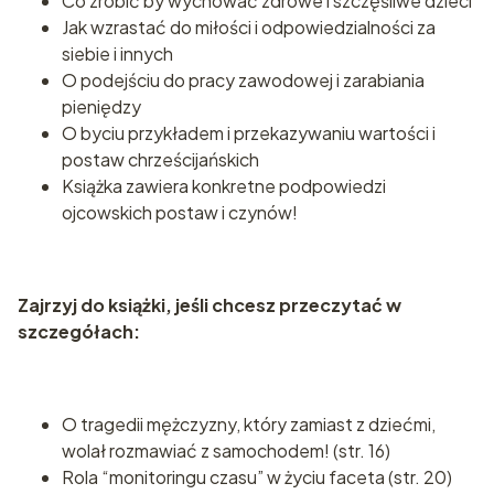
Co zrobić by wychować zdrowe i szczęśliwe dzieci
Jak wzrastać do miłości i odpowiedzialności za
siebie i innych
O podejściu do pracy zawodowej i zarabiania
pieniędzy
O byciu przykładem i przekazywaniu wartości i
postaw chrześcijańskich
Książka zawiera konkretne podpowiedzi
ojcowskich postaw i czynów!
Zajrzyj do książki, jeśli chcesz przeczytać w
szczegółach:
O tragedii mężczyzny, który zamiast z dziećmi,
wolał rozmawiać z samochodem! (str. 16)
Rola “monitoringu czasu” w życiu faceta (str. 20)