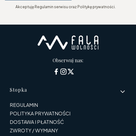
Akceptuję Regulamin serwisu oraz Politykę prywatności.
Obserwuj nas:
Linki w stopce
Stopka
REGULAMIN
POLITYKA PRYWATNOŚCI
DOSTAWA I PŁATNOŚĆ
ZWROTY / WYMIANY