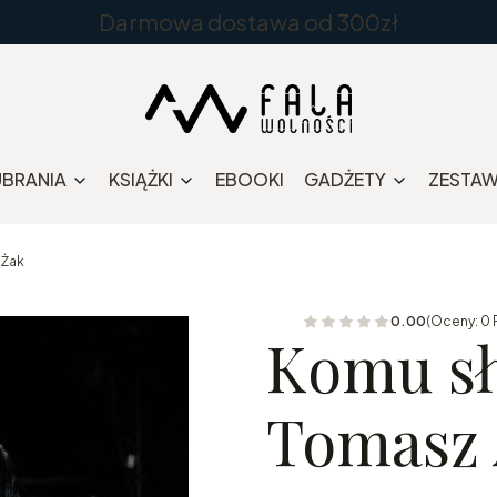
Darmowa dostawa od 300zł
UBRANIA
KSIĄŻKI
EBOOKI
GADŻETY
ZESTA
 Żak
0.00
(Oceny: 0 
Komu sł
Tomasz 