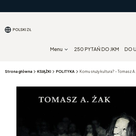
POLSKI
ZŁ
Menu
250 PYTAŃ DO JKM
DO 
Strona główna
KSIĄŻKI
POLITYKA
Komu służy kultura? - Tomasz A.