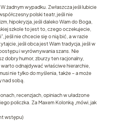
 W żadnym wypadku. Zwłaszcza jeśli lubicie
 współczesny polski teatr, jeśli nie
m, hipokryzja, jeśli daleko Wam do Boga,
skiej szkole to jest to, czego oczekujecie,
”, jeśli nie chcecie się o nią bić, a w razie
tajcie, jeśli obca jest Wam tradycja, jeśli w
postępu i wyrównywania szans. Nie
sz dobry humor, zburzy ten racjonalny,
e warto odnajdywać właściwe hierarchie,
musi nie tylko do myślenia, także – a może
y nad sobą.
etonach, recenzjach, opiniach w uładzone
iego policzka. Za Maxem Kolonką „mówi, jak
nt wstępu)