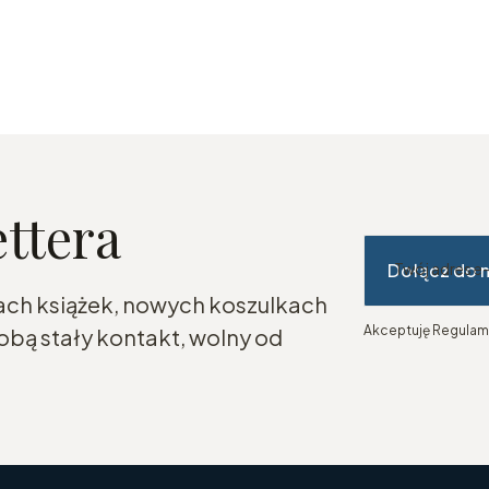
ettera
Dołącz do 
Twój adres e
ach książek, nowych koszulkach
Akceptuję Regulami
bą stały kontakt, wolny od