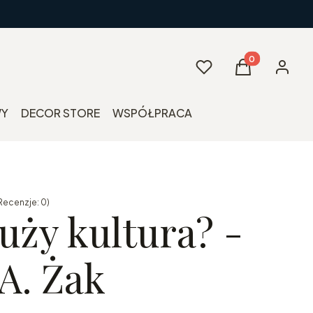
Produkty w kos
Ulubione
Koszyk
Zaloguj 
WY
DECOR STORE
WSPÓŁPRACA
Recenzje: 0)
uży kultura? -
A. Żak