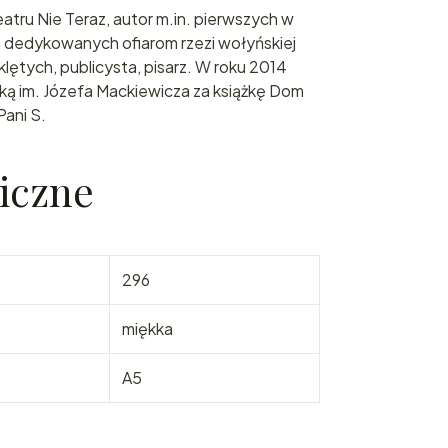
atru Nie Teraz, autor m.in. pierwszych w
h dedykowanych ofiarom rzezi wołyńskiej
lętych, publicysta, pisarz. W roku 2014
ką im. Józefa Mackiewicza za książkę Dom
Pani S.
iczne
296
miękka
A5