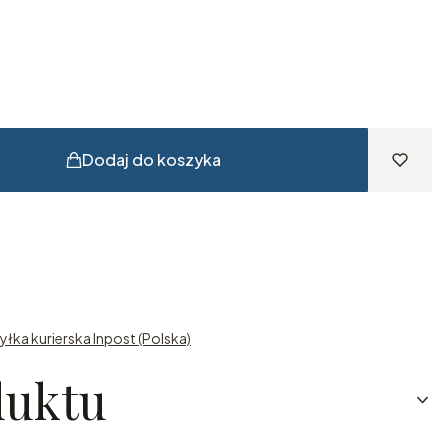
Dodaj do koszyka
yłka kurierska Inpost (Polska)
duktu