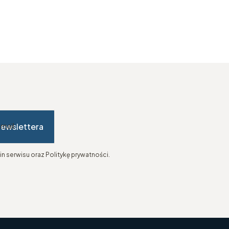
newslettera
-mail
n serwisu oraz Politykę prywatności.