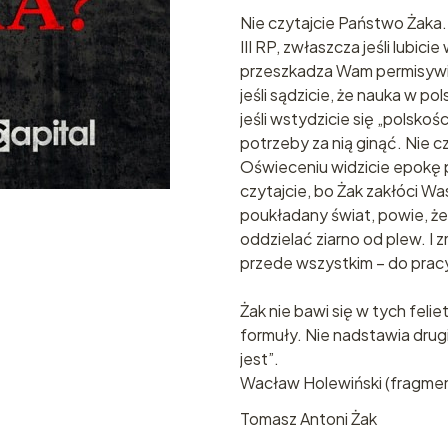
Nie czytajcie Państwo Żaka.
III RP, zwłaszcza jeśli lubicie
przeszkadza Wam permisywiz
jeśli sądzicie, że nauka w pol
jeśli wstydzicie się „polskości
potrzeby za nią ginąć. Nie czy
Oświeceniu widzicie epokę 
czytajcie, bo Żak zakłóci Wa
poukładany świat, powie, ż
oddzielać ziarno od plew. I z
przede wszystkim – do prac
Żak nie bawi się w tych feli
formuły. Nie nadstawia drug
jest”.
Wacław Holewiński (fragme
Tomasz Antoni Żak