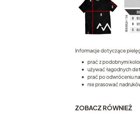
Informacje dotyczące pielęg
prać z podobnymi kolo
używać łagodnych de
prać po odwróceniu na
nie prasować nadrukó
ZOBACZ RÓWNIEŻ