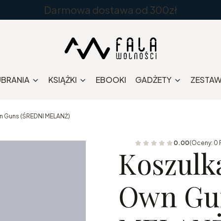
Darmowa dostawa od 300zł
UBRANIA
KSIĄŻKI
EBOOKI
GADŻETY
ZESTA
n Guns (ŚREDNI MELANŻ)
0.00
(Oceny: 0 
Koszulk
Own Gu