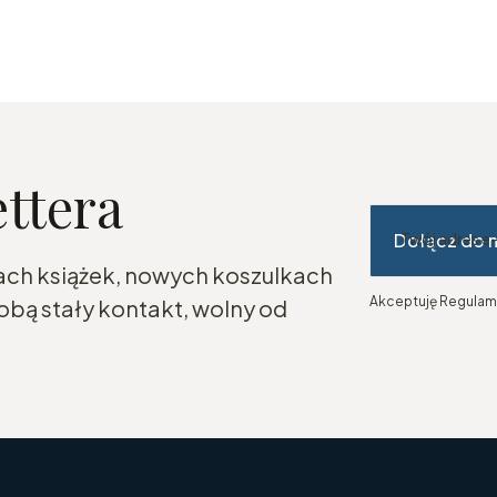
ettera
Dołącz do 
Twój adres e
ach książek, nowych koszulkach
Akceptuję Regulami
bą stały kontakt, wolny od