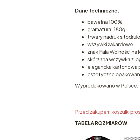
Dane techniczne:
bawełna 100%
gramatura: 180g
trwały nadruk sitodru
wszywki żakardowe
znak Fala Wolności na 
skórzana wszywka z lo
elegancka kartonowa 
estetyczne opakowan
Wyprodukowano w Polsce.
Przed zakupem koszulki pros
TABELA ROZMIARÓW