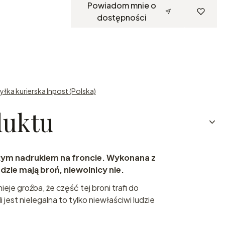
Powiadom mnie o
dostępności
yłka kurierska Inpost (Polska)
duktu
żym nadrukiem na froncie. Wykonana z
dzie mają broń, niewolnicy nie.
tnieje groźba, że część tej broni trafi do
i jest nielegalna to tylko niewłaściwi ludzie