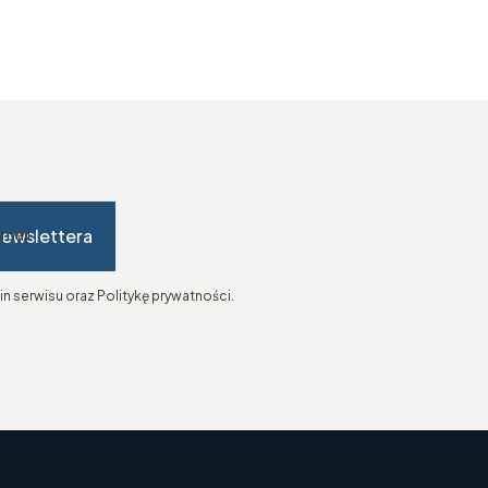
newslettera
-mail
n serwisu oraz Politykę prywatności.