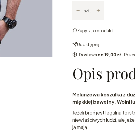
szt.
Zapytaj o produkt
Udostępnij
Dostawa
od 19,00 zł
- Przes
Opis pro
Melanżowa koszulka z du
miękkiej bawełny. Wolni lu
Jeżeli broń jest legalna to is
niewłaściwych ludzi, ale jeżel
ją mają.