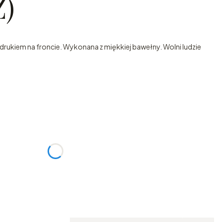
)
rukiem na froncie. Wykonana z miękkiej bawełny. Wolni ludzie
:
żnić się ceną