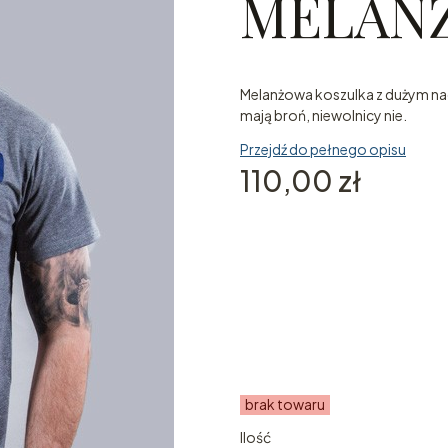
MELANŻ
Melanżowa koszulka z dużym nad
mają broń, niewolnicy nie.​
Przejdź do pełnego opisu
Cena
110,00 zł
Wybierz wariant produktu
Poszczególne warianty mogą ró
*
Rozmiar
Wybierz
brak towaru
Ilość