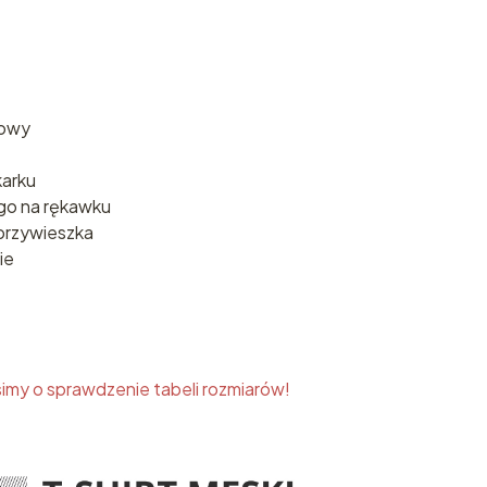
kowy
karku
go na rękawku
przywieszka
ie
imy o sprawdzenie tabeli rozmiarów!