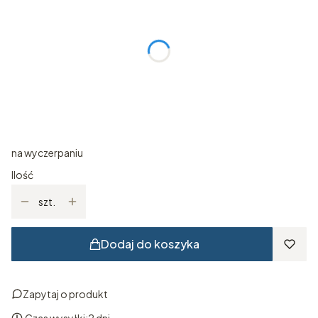
*
Kolor
Wybierz
*
Rozmiar
Wybierz
na wyczerpaniu
Ilość
szt.
Dodaj do koszyka
Zapytaj o produkt
Czas wysyłki:
2 dni