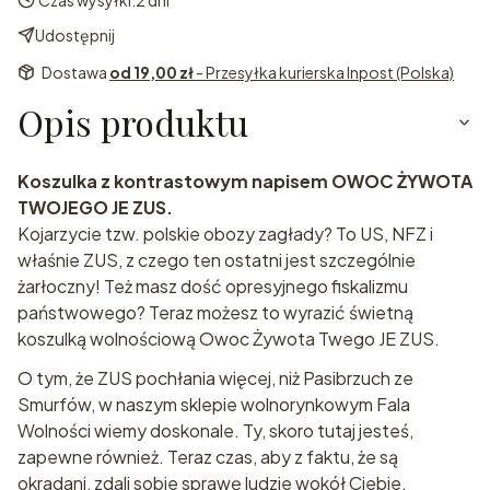
Udostępnij
Dostawa
od 19,00 zł
- Przesyłka kurierska Inpost (Polska)
Opis produktu
Koszulka z kontrastowym napisem OWOC ŻYWOTA
TWOJEGO JE ZUS.
Kojarzycie tzw. polskie obozy zagłady? To US, NFZ i
właśnie ZUS, z czego ten ostatni jest szczególnie
żarłoczny! Też masz dość opresyjnego fiskalizmu
państwowego? Teraz możesz to wyrazić świetną
koszulką wolnościową Owoc Żywota Twego JE ZUS.
O tym, że ZUS pochłania więcej, niż Pasibrzuch ze
Smurfów, w naszym sklepie wolnorynkowym Fala
Wolności wiemy doskonale. Ty, skoro tutaj jesteś,
zapewne również. Teraz czas, aby z faktu, że są
okradani, zdali sobie sprawę ludzie wokół Ciebie.