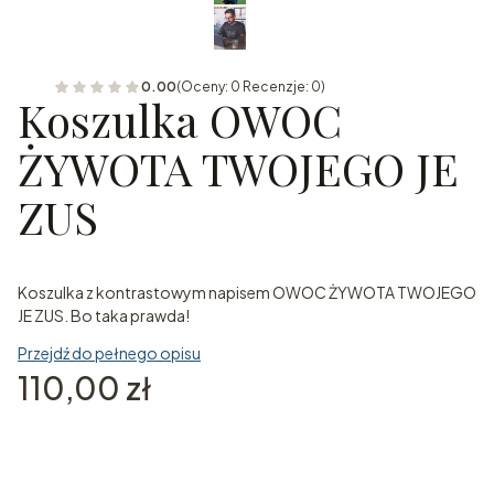
0.00
(Oceny: 0 Recenzje: 0)
Koszulka OWOC
ŻYWOTA TWOJEGO JE
ZUS
Koszulka z kontrastowym napisem OWOC ŻYWOTA TWOJEGO
JE ZUS. Bo taka prawda!
Przejdź do pełnego opisu
Cena
110,00 zł
Wybierz wariant produktu:
Poszczególne warianty mogą różnić się ceną