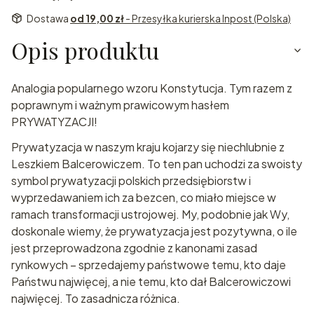
Dostawa
od 19,00 zł
- Przesyłka kurierska Inpost (Polska)
Opis produktu
Analogia popularnego wzoru Konstytucja. Tym razem z
poprawnym i ważnym prawicowym hasłem
PRYWATYZACJI!
Prywatyzacja w naszym kraju kojarzy się niechlubnie z
Leszkiem Balcerowiczem. To ten pan uchodzi za swoisty
symbol prywatyzacji polskich przedsiębiorstw i
wyprzedawaniem ich za bezcen, co miało miejsce w
ramach transformacji ustrojowej. My, podobnie jak Wy,
doskonale wiemy, że prywatyzacja jest pozytywna, o ile
jest przeprowadzona zgodnie z kanonami zasad
rynkowych – sprzedajemy państwowe temu, kto daje
Państwu najwięcej, a nie temu, kto dał Balcerowiczowi
najwięcej. To zasadnicza różnica.