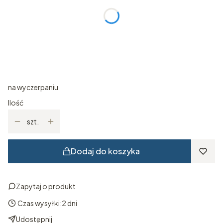
*
Kolor
Wybierz
*
Rozmiar
Wybierz
na wyczerpaniu
Ilość
szt.
Dodaj do koszyka
Zapytaj o produkt
Czas wysyłki:
2 dni
Udostępnij