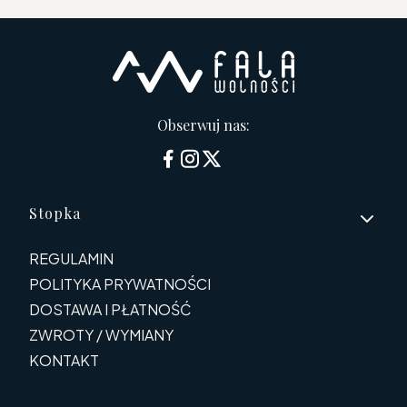
Obserwuj nas:
Linki w stopce
Stopka
REGULAMIN
POLITYKA PRYWATNOŚCI
DOSTAWA I PŁATNOŚĆ
ZWROTY / WYMIANY
KONTAKT