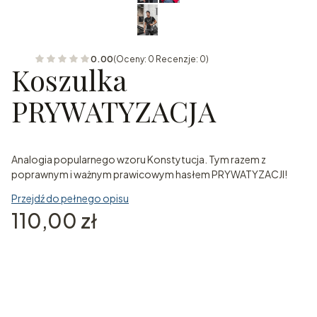
0.00
(Oceny: 0 Recenzje: 0)
Koszulka
PRYWATYZACJA
Analogia popularnego wzoru Konstytucja. Tym razem z
poprawnym i ważnym prawicowym hasłem PRYWATYZACJI!
Przejdź do pełnego opisu
Cena
110,00 zł
Wybierz wariant produktu:
Poszczególne warianty mogą różnić się ceną