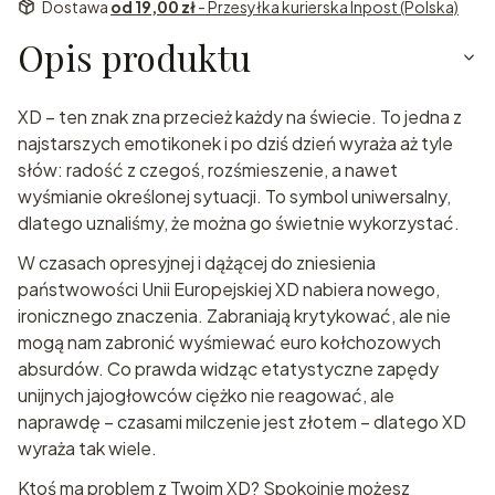
Dostawa
od 19,00 zł
- Przesyłka kurierska Inpost (Polska)
Opis produktu
XD – ten znak zna przecież każdy na świecie. To jedna z
najstarszych emotikonek i po dziś dzień wyraża aż tyle
słów: radość z czegoś, rozśmieszenie, a nawet
wyśmianie określonej sytuacji. To symbol uniwersalny,
dlatego uznaliśmy, że można go świetnie wykorzystać.
W czasach opresyjnej i dążącej do zniesienia
państwowości Unii Europejskiej XD nabiera nowego,
ironicznego znaczenia. Zabraniają krytykować, ale nie
mogą nam zabronić wyśmiewać euro kołchozowych
absurdów. Co prawda widząc etatystyczne zapędy
unijnych jajogłowców ciężko nie reagować, ale
naprawdę – czasami milczenie jest złotem – dlatego XD
wyraża tak wiele.
Ktoś ma problem z Twoim XD? Spokojnie możesz