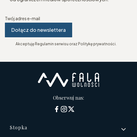
Twój adres e-mail
Dołącz do newslettera
Akceptuję Regulamin serwisu oraz Politykę prywatności.
Obserwuj nas:
Linki w stopce
Stopka