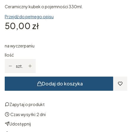
Ceramiczny kubek o pojemności 330ml.
Przejdź do pełnego opisu
Cena
50,00 zł
na wyczerpaniu
Ilość
szt.
Dodaj do koszyka
Zapytaj o produkt
Czas wysyłki:
2 dni
Udostępnij