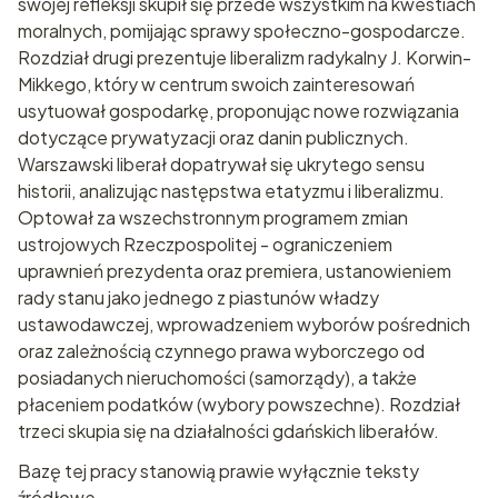
swojej refleksji skupił się przede wszystkim na kwestiach
moralnych, pomijając sprawy społecz­no-gospodarcze.
Rozdział drugi prezentuje liberalizm radykalny J. Korwin-
Mikkego, który w centrum swoich zainteresowań
usytuował gospodarkę, proponując nowe rozwiązania
dotyczące prywaty­zacji oraz danin publicznych.
Warszawski liberał dopatrywał się ukrytego sensu
historii, analizując następstwa etatyzmu i liberali­zmu.
Optował za wszechstronnym programem zmian
ustrojowych Rzeczpospolitej - ograniczeniem
uprawnień prezydenta oraz premiera, ustanowieniem
rady stanu jako jednego z piastunów władzy
ustawodawczej, wprowadzeniem wyborów pośrednich
oraz zależnością czynnego prawa wyborczego od
posiadanych nieruchomości (samorządy), a także
płaceniem podatków (wybo­ry powszechne). Rozdział
trzeci skupia się na działalności gdańskich liberałów.
Bazę tej pracy stanowią prawie wyłącznie teksty
źródłowe.