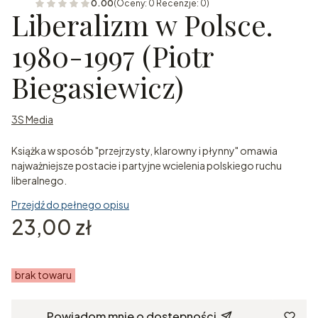
0.00
(Oceny: 0 Recenzje: 0)
Liberalizm w Polsce.
1980-1997 (Piotr
Biegasiewicz)
3S Media
Książka w sposób "przejrzysty, klarowny i płynny" omawia
najważniejsze postacie i partyjne wcielenia polskiego ruchu
liberalnego.
Przejdź do pełnego opisu
Cena
23,00 zł
brak towaru
Powiadom mnie o dostępności