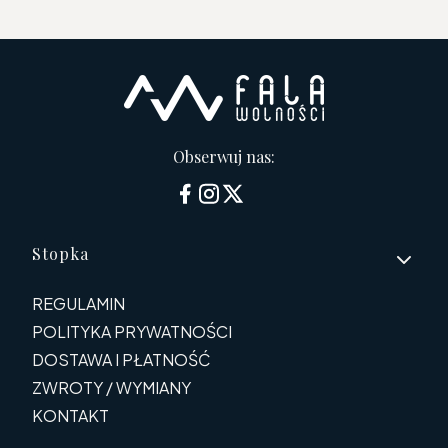
Obserwuj nas:
Linki w stopce
Stopka
REGULAMIN
POLITYKA PRYWATNOŚCI
DOSTAWA I PŁATNOŚĆ
ZWROTY / WYMIANY
KONTAKT