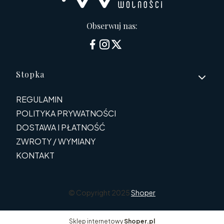
Obserwuj nas:
Linki w stopce
Stopka
REGULAMIN
POLITYKA PRYWATNOŚCI
DOSTAWA I PŁATNOŚĆ
ZWROTY / WYMIANY
KONTAKT
© Copyright 2025
Shoper
Sklep internetowy
Shoper.pl