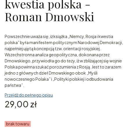
kwestia polska -
Roman Dmowski
Powszechnie uważa się, iż książka „Niemcy, Rosja i kwestia
polska” była manifestem politycznym Narodowej Demokracji,
najpełniej ujętą koncepcją tzw. orientacji rosyjskiej.
Wszechstronna analiza geopolityczna, dokonana przez
Dmowskiego, przywiodła go do tezy, iż w zbliżającej się wojnie
Polska powinna szukać porozumienia z Rosją. Jest to zarazem
jedno z głównych dzieł Dmowskiego obok „Myśli
nowoczesnego Polaka” i „Polityki polskiej i odbudowania
państwa”.
Przejdź do pełnego opisu
Cena
29,00 zł
brak towaru