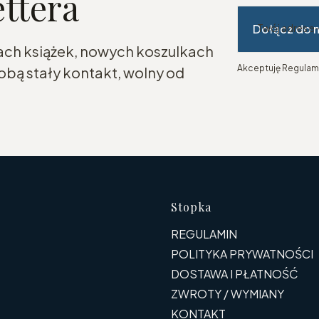
ettera
Dołącz do 
Twój adres e
ach książek, nowych koszulkach
Akceptuję Regulami
bą stały kontakt, wolny od
Linki w s
Stopka
REGULAMIN
POLITYKA PRYWATNOŚCI
DOSTAWA I PŁATNOŚĆ
ZWROTY / WYMIANY
KONTAKT