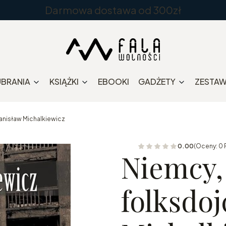
Darmowa dostawa od 300zł
UBRANIA
KSIĄŻKI
EBOOKI
GADŻETY
ZESTA
tanisław Michalkiewicz
0.00
(Oceny: 0 
Niemcy, 
folksdoj