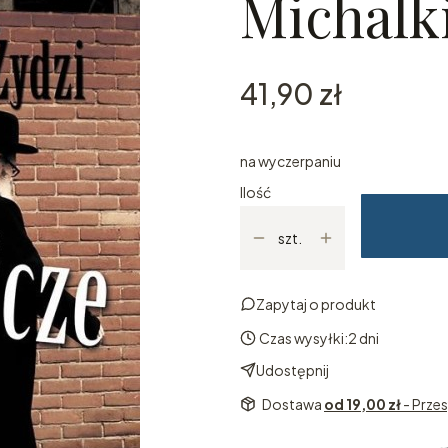
Michalk
Cena
41,90 zł
na wyczerpaniu
Ilość
szt.
Zapytaj o produkt
Czas wysyłki:
2 dni
Udostępnij
Dostawa
od 19,00 zł
- Przes