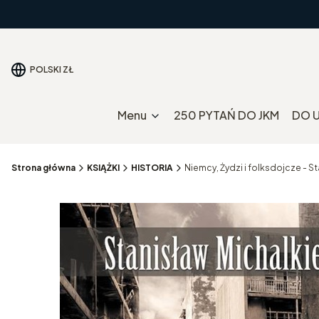
POLSKI
ZŁ
Menu
250 PYTAŃ DO JKM
DO 
Strona główna
KSIĄŻKI
HISTORIA
Niemcy, Żydzi i folksdojcze - S