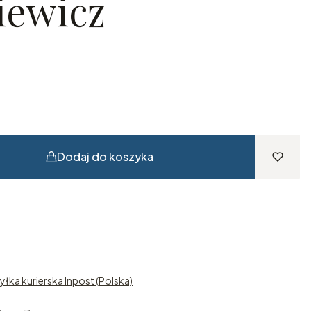
iewicz
Dodaj do koszyka
yłka kurierska Inpost (Polska)