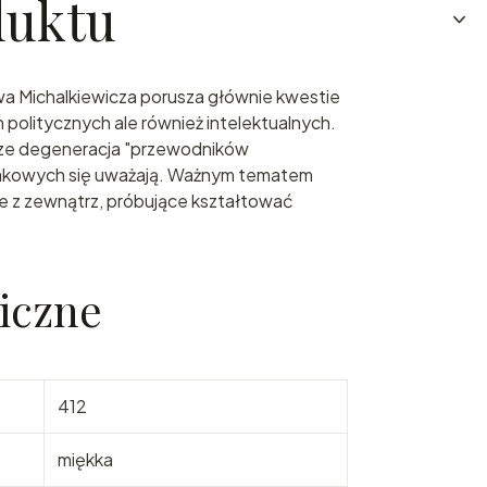
duktu
wa Michalkiewicza porusza głównie kwestie
ch politycznych ale również intelektualnych.
erze degeneracja "przewodników
takowych się uważają. Ważnym tematem
cje z zewnątrz, próbujące kształtować
iczne
412
miękka