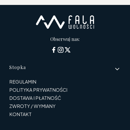
Obserwuj nas:
Linki w stopce
Stopka
REGULAMIN
POLITYKA PRYWATNOŚCI
DOSTAWA I PŁATNOŚĆ
ZWROTY / WYMIANY
KONTAKT