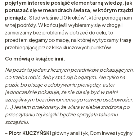
pojętym interesie posiąść elementarną wiedzę, jak
poruszać się w meandrach świata, w którym rządzi
pieniądz.
Stad właśnie „10 kroków”, które pomogą nam
w tej podróży. W końcu jeśli wybieramy się w drogę i
zamierzamy bez problemów dotrzeć do celu, to
przedtem sięgamy po mapę, na której wytyczamy trasę
przebiegającą przez kilka kluczowych punktów.
Co mówią o książce inni:
Na pozór to jeden z licznych poradników pokazujących,
co trzeba robić, żeby stać się bogatym. Ale tylko na
pozór, bo pisząc o zdobywaniu pieniędzy, autor
jednocześnie pokazuje, że nie da się być w pełni
szczęśliwym bez równomiernego rozwoju osobowości.
(...) Jestem przekonany, że wiara w siebie zrodzona po
przeczytaniu tej książki będzie sprzyjała takiemu
szczęściu.
- Piotr KUCZYŃSKI
główny analityk, Dom Inwestycyjny