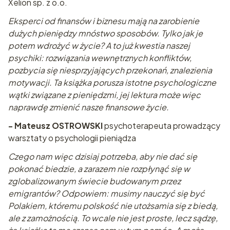
Xelion sp. z o.o.
Eksperci od finansów i biznesu mają na zarobienie
dużych pieniędzy mnóstwo sposobów. Tylko jak je
potem wdrożyć w życie? A to już kwestia naszej
psychiki: rozwiązania wewnętrznych konfliktów,
pozbycia się niesprzyjających przekonań, znalezienia
motywacji. Ta książka porusza istotne psychologiczne
wątki związane z pieniędzmi, jej lektura może więc
naprawdę zmienić nasze finansowe życie.
- Mateusz OSTROWSKI
psychoterapeuta prowadzący
warsztaty o psychologii pieniądza
Czego nam więc dzisiaj potrzeba, aby nie dać się
pokonać biedzie, a zarazem nie rozpłynąć się w
zglobalizowanym świecie budowanym przez
emigrantów? Odpowiem: musimy nauczyć się być
Polakiem, któremu polskość nie utożsamia się z biedą,
ale z zamożnością. To wcale nie jest proste, lecz sądzę,