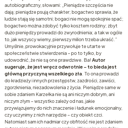
autobiograficzny, słowami: „Pieniądze szczęścia nie
dają; pieniądze psują charakter; bogactwo sprawia, że
ludzie stają się samotni; bogaci nie mogą spokojnie spać;
bogactwo można zdobyć tylko kosztem rodziny; zbyt
dużo pieniędzy prowadzi do zwyrodnienia; a tak w ogóle
to, jak wszyscy wiemy, pierwszy milion trzeba ukraść.”
Umyślnie, prowokacyjnie przywołuje te utarte w
społeczeństwie stwierdzenia – po to tylko, by
udowodnić, że nie są one prawdziwe. Ba!
Autor
sugeruje, że jest wręcz odwrotnie – to bieda jest
główną przyczyną wszelkiego zła
. To ona prowadzi
do kradzieży i innych przestępstw, zazdrości, zawiści,
zgorzknienia, niezadowolenia z życia. Pieniądze same w
sobie zdaniem Karzełka nie są ani niczym dobrym, ani
niczym złym – wszystko zależy od nas, jakie
przywiązujemy do nich znaczenie i ładunek emocjonalny,
czy uczynimy z nich narzędzie – czy obiekt czci.
Natomiast sam ich nadmiar czy obfitość nie jest zdaniem