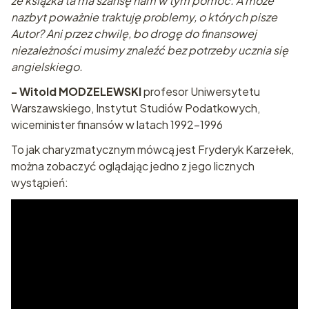
że książka ta ma szansę nam w tym pomóc. A może
nazbyt poważnie traktuję problemy, o których pisze
Autor? Ani przez chwilę, bo drogę do finansowej
niezależności musimy znaleźć bez potrzeby ucznia się
angielskiego.
- Witold MODZELEWSKI
profesor Uniwersytetu
Warszawskiego, Instytut Studiów Podatkowych,
wiceminister finansów w latach 1992-1996
To jak charyzmatycznym mówcą jest Fryderyk Karzełek,
można zobaczyć oglądając jedno z jego licznych
wystąpień: