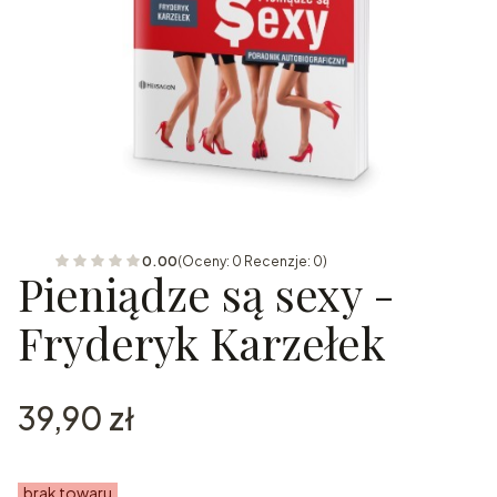
0.00
(Oceny: 0 Recenzje: 0)
Pieniądze są sexy -
Fryderyk Karzełek
Cena
39,90 zł
brak towaru