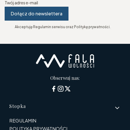
Twój adres e-mail
Dołącz do newslettera
Akceptuję Regulamin serwisu oraz Politykę prywatności.
Obserwuj nas:
Linki w stopce
Stopka
REGULAMIN
POLITYKA PRYWATNOŚCI