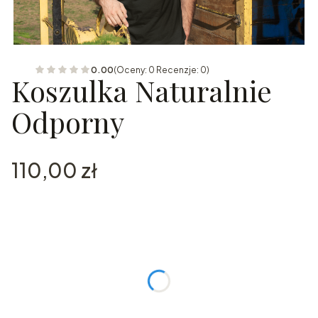
0.00
(Oceny: 0 Recenzje: 0)
Koszulka Naturalnie
Odporny
Cena
110,00 zł
Wybierz wariant produktu:
Poszczególne warianty mogą różnić się ceną
*
Rozmiar
Wybierz