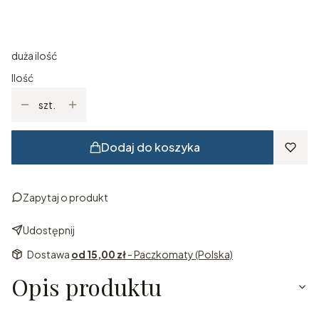
*
Kolor
Pokaż wszystkie kolory
duża ilość
Ilość
szt.
Dodaj do koszyka
Zapytaj o produkt
Udostępnij
Dostawa
od 15,00 zł
- Paczkomaty (Polska)
Opis produktu