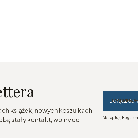
ettera
Dołącz do 
Twój adres e
ach książek, nowych koszulkach
Akceptuję Regulami
bą stały kontakt, wolny od