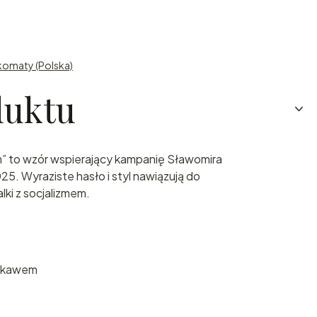
komaty (Polska)
duktu
m” to wzór wspierający kampanię Sławomira
. Wyraziste hasło i styl nawiązują do
lki z socjalizmem.
rękawem