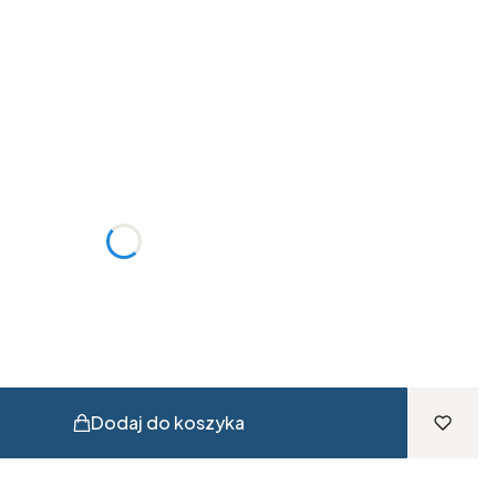
:
żnić się ceną
Dodaj do koszyka