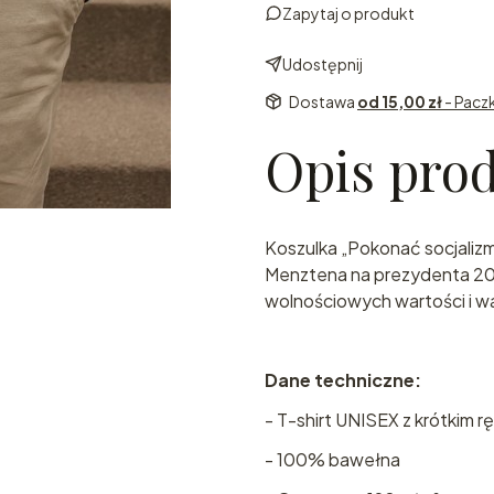
Zapytaj o produkt
Udostępnij
Dostawa
od 15,00 zł
- Pacz
Opis pro
Koszulka „Pokonać socjaliz
Menztena na prezydenta 2025
wolnościowych wartości i wa
Dane techniczne:
- T-shirt UNISEX z krótkim 
- 100% bawełna