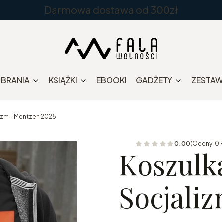
Darmowa dostawa od 300zł
UBRANIA
KSIĄŻKI
EBOOKI
GADŻETY
ZESTA
izm - Mentzen 2025
0.00
(Oceny: 0 
Koszulk
Socjali