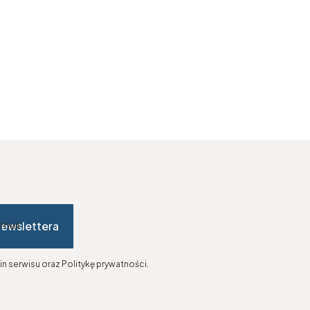
newslettera
-mail
n serwisu oraz Politykę prywatności.