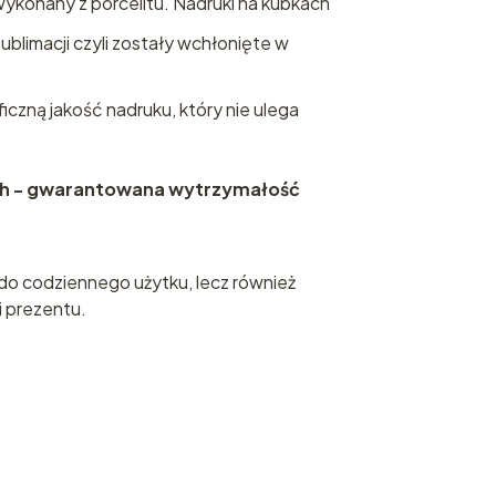
ykonany z porcelitu. Nadruki na kubkach
limacji czyli zostały wchłonięte w
iczną jakość nadruku, który nie ulega
h - gwarantowana wytrzymałość
 do codziennego użytku, lecz również
i prezentu.