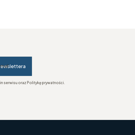
newslettera
-mail
n serwisu oraz Politykę prywatności.