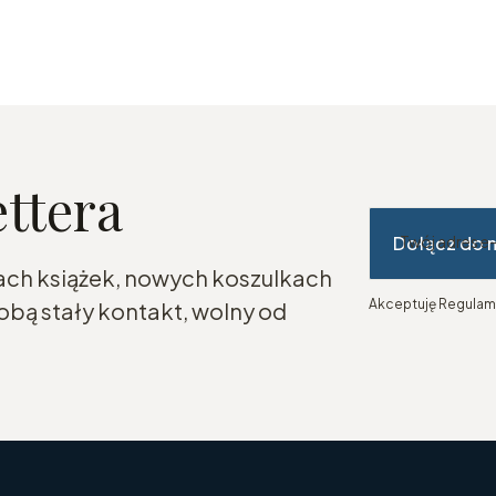
ettera
Dołącz do 
Twój adres e
ach książek, nowych koszulkach
Akceptuję Regulami
bą stały kontakt, wolny od