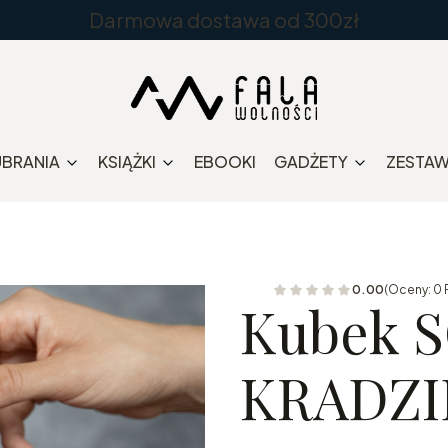
Darmowa dostawa od 300zł
UBRANIA
KSIĄŻKI
EBOOKI
GADŻETY
ZESTA
0.00
(Oceny: 0 
Kubek 
KRADZI