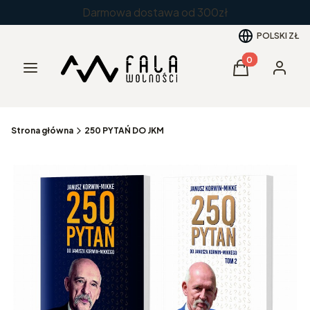
Darmowa dostawa od 300zł
POLSKI
ZŁ
Produkty w kos
Menu
Koszyk
Zaloguj 
Strona główna
250 PYTAŃ DO JKM