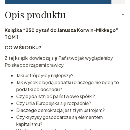
Opis produktu
Książka “250 pytań do Janusza Korwin-Mikkego”
TOM 1
CO W ŚRODKU?
Z tej książki dowiedzą się Państwo jak wyglądałaby
Polska pod rządami prawicy.
Jaki ustrój byłby najlepszy?
Jak wysokie będą podatki i dlaczego nie będą to
podatki od dochodu?
Czy będą istnieć państwowe spółki?
Czy Unia Europejska się rozpadnie?
Dlaczego demokracja jest złym ustrojem?
Czy kryzysy gospodarcze są elementem
kapitalizmu?