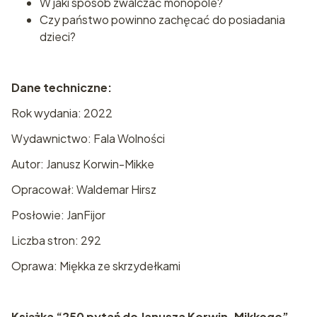
W jaki sposób zwalczać monopole?
Czy państwo powinno zachęcać do posiadania
dzieci?
Dane techniczne:
Rok wydania: 2022
Wydawnictwo: Fala Wolności
Autor: Janusz Korwin-Mikke
Opracował: Waldemar Hirsz
Posłowie: JanFijor
Liczba stron: 292
Oprawa: Miękka ze skrzydełkami
Książka “250 pytań do Janusza Korwin-Mikkego”