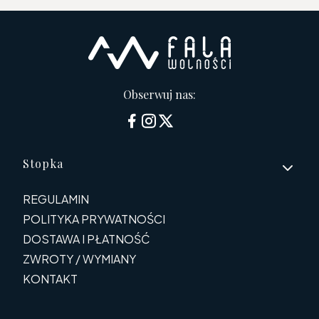
Obserwuj nas:
Linki w stopce
Stopka
REGULAMIN
POLITYKA PRYWATNOŚCI
DOSTAWA I PŁATNOŚĆ
ZWROTY / WYMIANY
KONTAKT