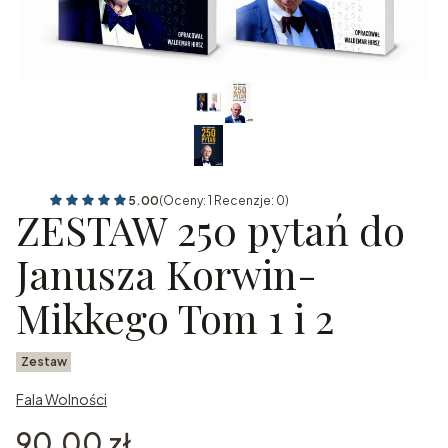
5.00
(Oceny: 1 Recenzje: 0)
ZESTAW 250 pytań do
Janusza Korwin-
Mikkego Tom 1 i 2
Zestaw
Fala Wolności
Cena
90,00 zł