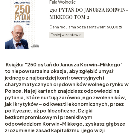
Fala Wolności
250 PYTAŃ DO JANUSZA KORWIN-
MIKKEGO TOM 2
Cena regularna poza zestawem:
50,00 zł
Taniej w zestawie!
Książka "250 pytań do Janusza Korwin-Mikkego"
to niepowtarzalna okazja, aby zgłębić umysł
jednego z najbardziej kontrowersyjnych i
charyzmatycznych orędowników wolnego rynku w
Polsce. Na jej kartach znajdziesz odpowiedzi na
pytania, które nurtują zarówno jego zwolenników,
jak i krytyków – od kwestii ekonomicznych, przez
polityczne, aż po filozoficzne. Dzięki
bezkompromisowym i przenikliwym
odpowiedziom Korwin-Mikkego, zyskasz głębsze
zrozumienie zasad kapitalizmu i jego wizji