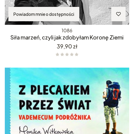
Powiadom mnie o dostępności
1086
Siła marzeń, czyli jak zdobyłam Koronę Ziemi
Cena
39,90 zł