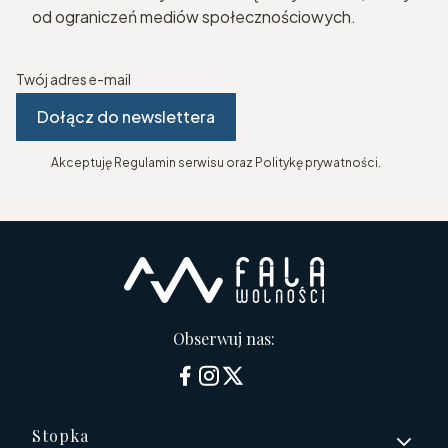
od ograniczeń mediów społecznościowych.
Twój adres e-mail
Dołącz do newslettera
Akceptuję Regulamin serwisu oraz Politykę prywatności.
Obserwuj nas:
Linki w stopce
Stopka