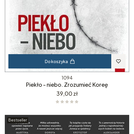
Do koszyka
1094
Piekło - niebo. Zrozumieć Koreę
Cena
39,00 zł
Bestseller