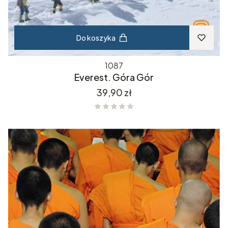
Do koszyka
1087
Everest. Góra Gór
Cena
39,90 zł