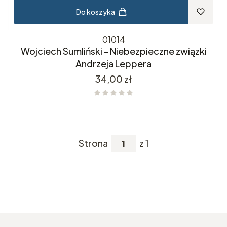
Do koszyka
01014
Wojciech Sumliński - Niebezpieczne związki
Andrzeja Leppera
Cena
34,00 zł
Strona
z 1