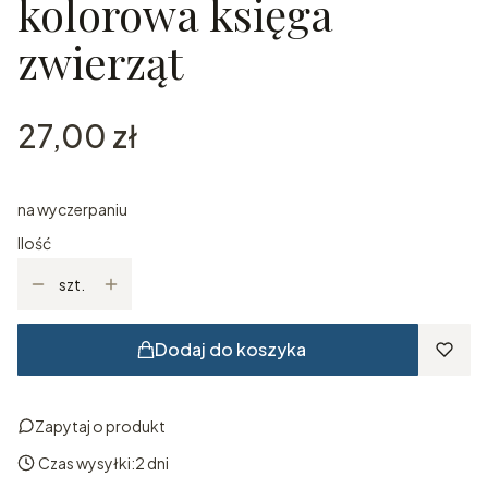
kolorowa księga
zwierząt
Cena
27,00 zł
na wyczerpaniu
Ilość
szt.
Dodaj do koszyka
Zapytaj o produkt
Czas wysyłki:
2 dni