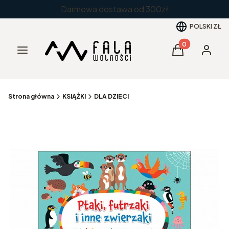
Darmowa dostawa od 300zł
POLSKI
ZŁ
Produkty w kos
Menu
Koszyk
Zaloguj 
Strona główna
KSIĄŻKI
DLA DZIECI