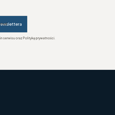
newslettera
-mail
n serwisu oraz Politykę prywatności.
topce