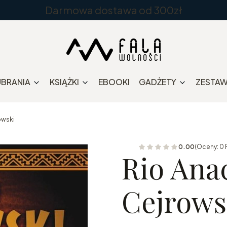
Darmowa dostawa od 300zł
UBRANIA
KSIĄŻKI
EBOOKI
GADŻETY
ZESTA
owski
0.00
(Oceny: 0 
Rio Ana
Cejrows