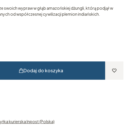
 ze swoich wypraw w głąb amazońskiej dżungli, którą podjął w
nych od współczesnej cywilizacji plemion indiańskich.
Dodaj do koszyka
yłka kurierska Inpost (Polska)