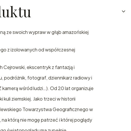
duktu
ejną ze swoich wypraw w głąb amazońskiej
ego z izolowanych od współczesnej
h Cejrowski, ekscentryk z fantazją i
 podróżnik, fotograf, dziennikarz radiowy i
 kamerą wśród ludzi…). Od 20 lat organizuje
kuli ziemskiej. Jako trzeci w historii
rólewskiego Towarzystwa Geograficznego w
 na którą nie mogę patrzeć i której poglądy
ego światopoglądu ma zupełnie