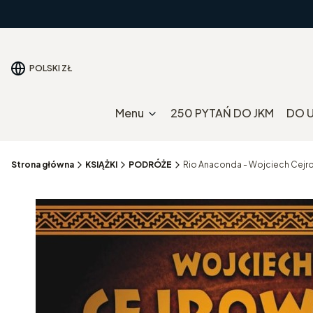
POLSKI
ZŁ
Menu
250 PYTAŃ DO JKM
DO 
Strona główna
KSIĄŻKI
PODRÓŻE
Rio Anaconda - Wojciech Cejr