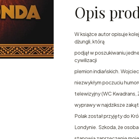
Opis pro
W książce autor opisuje kol
dżungli, którą
podjął w poszukiwaniu jedn
cywilizacji
plemion indiańskich. Wojciec
niezwykłym poczuciu humoru,
telewizyjny (WC Kwadrans, Z
wyprawy w najdziksze zakątki 
Polak został przyjęty do K
Londynie. Szkoda, że osoba,
stanowią zaprzeczenie moj