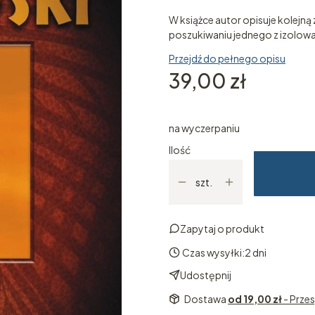
W książce autor opisuje kolejną
poszukiwaniu jednego z izolowa
Przejdź do pełnego opisu
Cena
39,00 zł
na wyczerpaniu
Ilość
szt.
Zapytaj o produkt
Czas wysyłki:
2 dni
Udostępnij
Dostawa
od 19,00 zł
- Przes