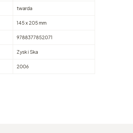
twarda
145 x 205 mm
9788377852071
Zysk i Ska
2006