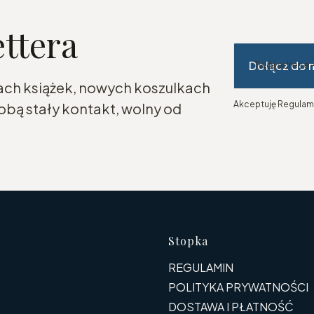
ettera
Dołącz do 
Twój adres e
ach książek, nowych koszulkach
Akceptuję Regulami
bą stały kontakt, wolny od
Linki w s
Stopka
REGULAMIN
POLITYKA PRYWATNOŚCI
DOSTAWA I PŁATNOŚĆ