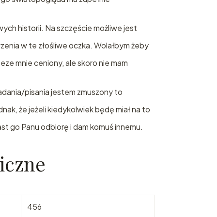
ych historii. Na szczęście możliwe jest
trzenia w te złośliwe oczka. Wolałbym żeby
rzeze mnie ceniony, ale skoro nie mam
adania/pisania jestem zmuszony to
ak, że jeżeli kiedykolwiek będę miał na to
ast go Panu odbiorę i dam komuś innemu.
iczne
456