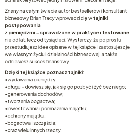
Znany na całym świecie autor bestsellerów i konsultant
biznesowy Brian Tracy wprowadzi cię w
tajniki
postępowania
z pieniędzmi – sprawdzane w praktyce i testowane
nie od lat, lecz od tysiącleci. Wystarczy, że po prostu
przestudiujesz idee opisane w tej książce i zastosujesz je
we własnym życiu i działalności biznesowej, a także
odniesiesz sukces finansowy.
Dzięki tej książce poznasz tajniki
:
•wydawania pieniędzy;
•długu – dowiesz się, jak się go pozbyć i żyć bez niego;
•generowania dochodów;
•tworzenia bogactwa;
•inwestowania i pomnażania majątku;
•ochrony majątku;
•bogactwa i szczęścia;
•oraz wielu innych rzeczy.