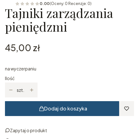
0.00
(Oceny: 0 Recenzje: 0)
Tajniki zarządzania
pieniędzmi
Cena
45,00 zł
na wyczerpaniu
Ilość
szt.
Dodaj do koszyka
Zapytaj o produkt