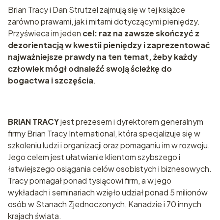
Brian Tracy i Dan Strutzel zajmują się w tej książce
zarówno prawami, jak i mitami dotyczącymi pieniędzy.
Przyświeca im jeden
cel: raz na zawsze skończyć z
dezorientacją w kwestii pieniędzy i zaprezentować
najważniejsze prawdy na ten temat, żeby każdy
człowiek mógł odnaleźć swoją ścieżkę do
bogactwa i szczęścia
.
BRIAN TRACY
jest prezesem i dyrektorem generalnym
firmy Brian Tracy International, która specjalizuje się w
szkoleniu ludzi i organizacji oraz pomaganiu im w rozwoju.
Jego celem jest ułatwianie klientom szybszego i
łatwiejszego osiągania celów osobistych i biznesowych.
Tracy pomagał ponad tysiącowi firm, a w jego
wykładach i seminariach wzięło udział ponad 5 milionów
osób w Stanach Zjednoczonych, Kanadzie i 70 innych
krajach świata.