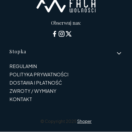
Obserwuj nas:
Linki w stopce
Stopka
REGULAMIN
POLITYKA PRYWATNOŚCI
DOSTAWA I PŁATNOŚĆ
ZWROTY / WYMIANY
KONTAKT
© Copyright 2025
Shoper