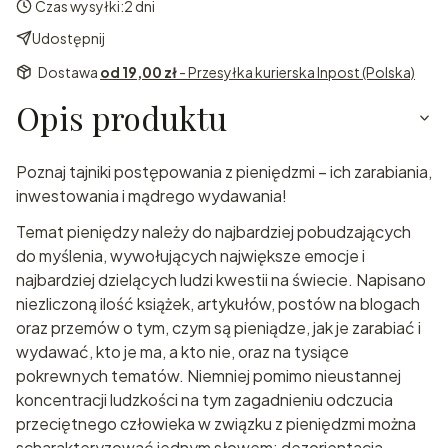
Czas wysyłki:
2 dni
Udostępnij
Dostawa
od 19,00 zł
- Przesyłka kurierska Inpost (Polska)
Opis produktu
Poznaj tajniki postępowania z pieniędzmi – ich zarabiania,
inwestowania i mądrego wydawania!
Temat pieniędzy należy do najbardziej pobudzających
do myślenia, wywołujących największe emocje i
najbardziej dzielących ludzi kwestii na świecie. Napisano
niezliczoną ilość książek, artykułów, postów na blogach
oraz przemów o tym, czym są pieniądze, jak je zarabiać i
wydawać, kto je ma, a kto nie, oraz na tysiące
pokrewnych tematów. Niemniej pomimo nieustannej
koncentracji ludzkości na tym zagadnieniu odczucia
przeciętnego człowieka w związku z pieniędzmi można
scharakteryzować jednym słowem: dezorientacja.