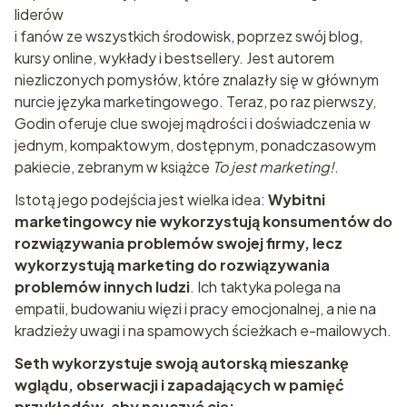
liderów
i fanów ze wszystkich środowisk, poprzez swój blog,
kursy online, wykłady i bestsellery. Jest autorem
niezliczonych pomysłów, które znalazły się w głównym
nurcie języka marketingowego. Teraz, po raz pierwszy,
Godin oferuje clue swojej mądrości i doświadczenia w
jednym, kompaktowym, dostępnym, ponadczasowym
pakiecie, zebranym w książce
To jest marketing!
.
Istotą jego podejścia jest wielka idea:
Wybitni
marketingowcy nie wykorzystują konsumentów do
rozwiązywania problemów swojej firmy, lecz
wykorzystują marketing do rozwiązywania
problemów innych ludzi
. Ich taktyka polega na
empatii, budowaniu więzi i pracy emocjonalnej, a nie na
kradzieży uwagi i na spamowych ścieżkach e-mailowych.
Seth wykorzystuje swoją autorską mieszankę
wglądu, obserwacji i zapadających w pamięć
przykładów, aby nauczyć cię: