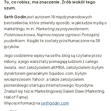
To, co robisz, ma znaczenie. Zrób wokół tego
szum.
Seth Godin
jest autorem 18 międzynarodowych
bestsellerów, które zmieniły sposób, w jaki ludzie myślą o
marketingu, m.in.
Marketing za przyzwoleniem
,
Fioletowa krowa
,
Najmocniejsze ogniwo
i
Potrząśnij
pudełkiem
. Książki te zostały przetłumaczone na 38
języków.
Jego codzienne wpisy na seths.blog są czytane przez
miliony, a jego warsztaty pomagają ludziom z całego
świata. Jest założycielem altMBA, założycielem i byłym
dyrektorem generalnym Squidoo.com, byłym
wiceprezesem Yahoo!, a także założycielem
pionierskiego startupu internetowego Yoyodyne.
Znalazł się też w Marketingowej Galerii Sław (Marketing
Hall of Fame).
Więcej informacji na
sethgodin.com