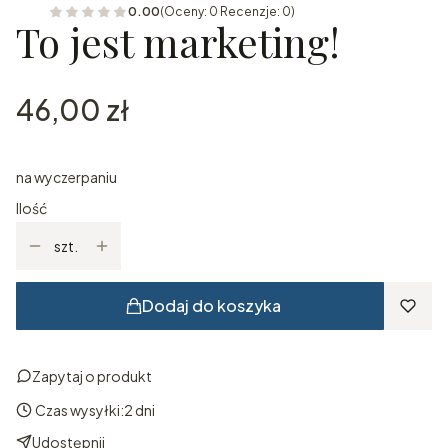
0.00
(Oceny: 0 Recenzje: 0)
To jest marketing!
Cena
46,00 zł
na wyczerpaniu
Ilość
szt.
Dodaj do koszyka
Zapytaj o produkt
Czas wysyłki:
2 dni
Udostępnij