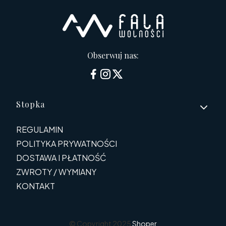
Obserwuj nas:
Linki w stopce
Stopka
REGULAMIN
POLITYKA PRYWATNOŚCI
DOSTAWA I PŁATNOŚĆ
ZWROTY / WYMIANY
KONTAKT
© Copyright 2025
Shoper