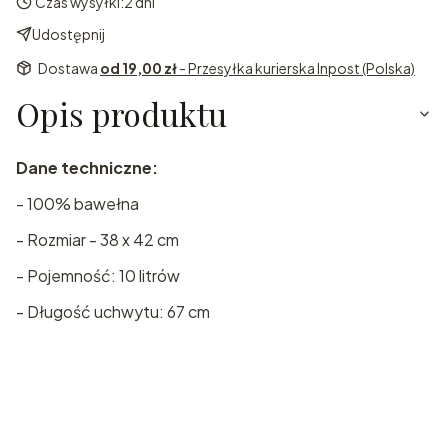
Czas wysyłki:
2 dni
Udostępnij
Dostawa
od 19,00 zł
- Przesyłka kurierska Inpost (Polska)
Opis produktu
Dane techniczne:
- 100% bawełna
- Rozmiar - 38 x 42 cm
- Pojemność: 10 litrów
- Długość uchwytu: 67 cm