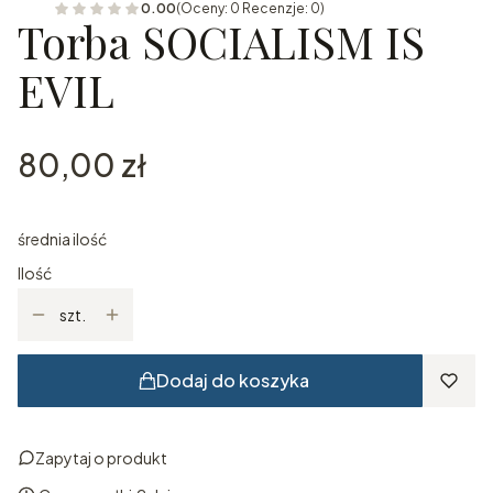
0.00
(Oceny: 0 Recenzje: 0)
Torba SOCIALISM IS
EVIL
Cena
80,00 zł
średnia ilość
Ilość
szt.
Dodaj do koszyka
Zapytaj o produkt