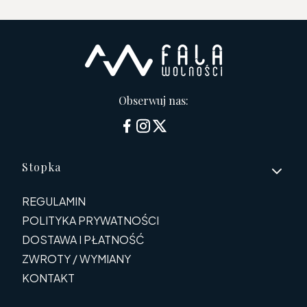
Obserwuj nas:
Linki w stopce
Stopka
REGULAMIN
POLITYKA PRYWATNOŚCI
DOSTAWA I PŁATNOŚĆ
ZWROTY / WYMIANY
KONTAKT