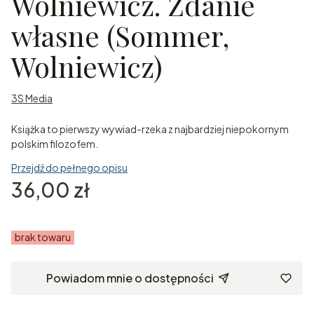
Wolniewicz. Zdanie
własne (Sommer,
Wolniewicz)
3S Media
Książka to pierwszy wywiad-rzeka z najbardziej niepokornym
polskim filozofem.
Przejdź do pełnego opisu
Cena
36,00 zł
brak towaru
Powiadom mnie o dostępności