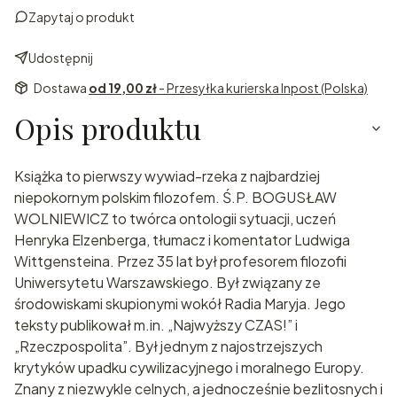
Zapytaj o produkt
Udostępnij
Dostawa
od 19,00 zł
- Przesyłka kurierska Inpost (Polska)
Opis produktu
Książka to pierwszy wywiad-rzeka z najbardziej
niepokornym polskim filozofem. Ś.P. BOGUSŁAW
WOLNIEWICZ to twórca ontologii sytuacji, uczeń
Henryka Elzenberga, tłumacz i komentator Ludwiga
Wittgensteina. Przez 35 lat był profesorem filozofii
Uniwersytetu Warszawskiego. Był związany ze
środowiskami skupionymi wokół Radia Maryja. Jego
teksty publikował m.in. „Najwyższy CZAS!” i
„Rzeczpospolita”. Był jednym z najostrzejszych
krytyków upadku cywilizacyjnego i moralnego Europy.
Znany z niezwykle celnych, a jednocześnie bezlitosnych i