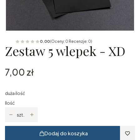
0.00
(Oceny: 0 Recenzje: 0)
Zestaw 5 wlepek - XD
Cena
7,00 zł
duża ilość
Ilość
szt.
Dodaj do koszyka