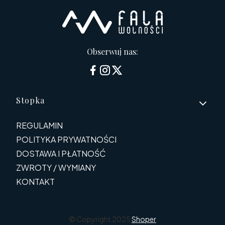
Obserwuj nas:
Linki w stopce
Stopka
REGULAMIN
POLITYKA PRYWATNOŚCI
DOSTAWA I PŁATNOŚĆ
ZWROTY / WYMIANY
KONTAKT
© Copyright 2025
Shoper