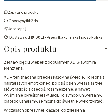
Zapytaj o produkt
Czas wysyłki:
2 dni
Udostępnij
Dostawa
od 19,00 zł
- Przesyłka kurierska Inpost (Polska)
Opis produktu
Zestaw pięciu wlepek z popularnym XD Sławomira
Menztena.
XD – ten znak zna przecież każdy na świecie. To jedna z
najstarszych emotikonek i po dziś dzień wyraża aż tyle
słów: radość z czegoś, rozśmieszenie, a nawet
wyśmianie określonej sytuacji. To symbol uniwersalny,
dlatego uznaliśmy, że można go świetnie wykorzystać.
W czasach opresyjnej i dążącej do zniesienia