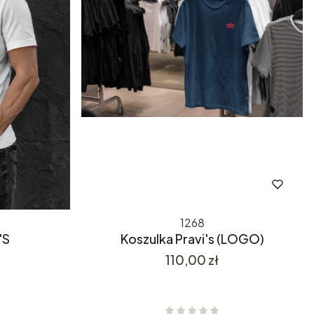
1268
'S
Koszulka Pravi's (LOGO)
Cena
110,00 zł