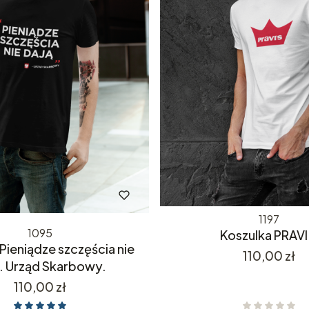
1197
1095
Koszulka PRAVI
Pieniądze szczęścia nie
Cena
110,00 zł
. Urząd Skarbowy.
Cena
110,00 zł