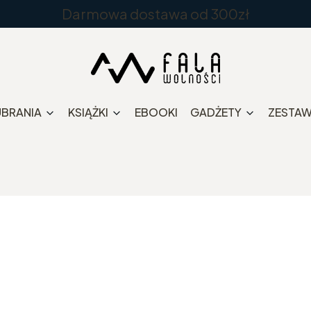
Darmowa dostawa od 300zł
UBRANIA
KSIĄŻKI
EBOOKI
GADŻETY
ZESTA