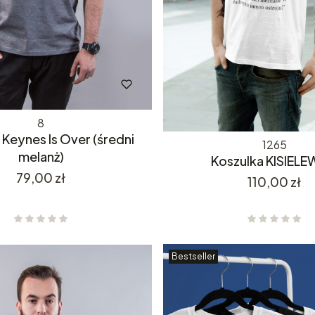
8
 Keynes Is Over (średni
1265
melanż)
Koszulka KISIELE
Cena
79,00 zł
Cena
110,00 zł
Bestseller