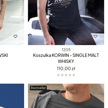
1205
WSKI
Koszulka KORWIN - SINGLE MALT
WHISKY
Cena
110,00 zł
Bestseller