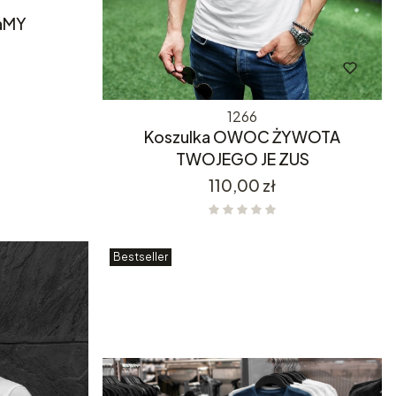
raMY
1266
Koszulka OWOC ŻYWOTA
TWOJEGO JE ZUS
Cena
110,00 zł
Bestseller