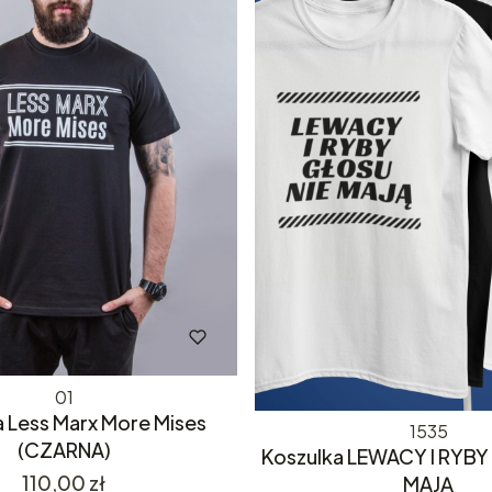
01
 Less Marx More Mises
1535
(CZARNA)
Koszulka LEWACY I RYBY
Cena
110,00 zł
MAJĄ