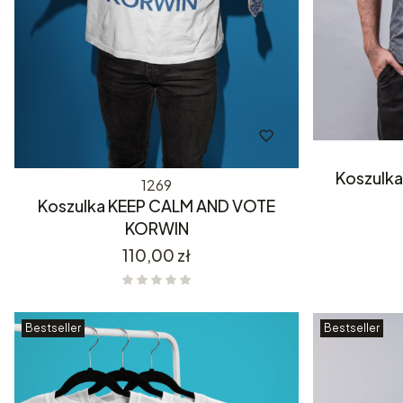
Koszulka
1269
Koszulka KEEP CALM AND VOTE
KORWIN
Cena
110,00 zł
Bestseller
Bestseller