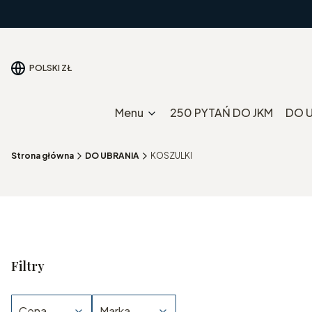
POLSKI
ZŁ
Menu
250 PYTAŃ DO JKM
DO 
Strona główna
DO UBRANIA
KOSZULKI
Filtry
Cena
Marka