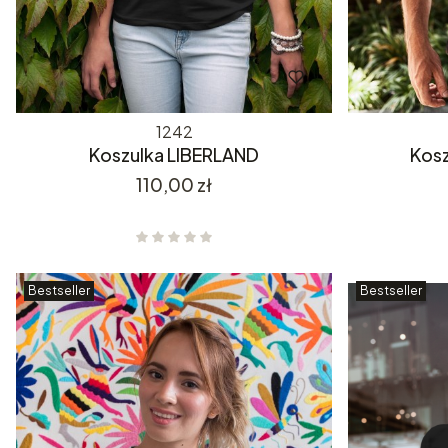
1242
Koszulka LIBERLAND
Kos
Cena
110,00 zł
Bestseller
Bestseller