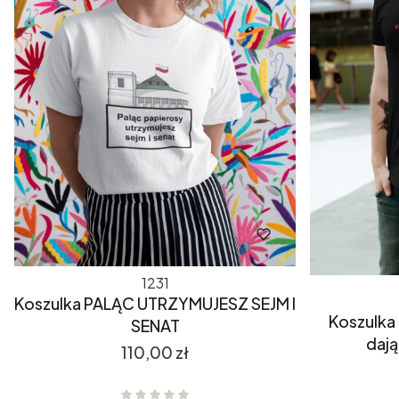
1231
Koszulka PALĄC UTRZYMUJESZ SEJM I
Koszulka 
SENAT
dają
Cena
110,00 zł