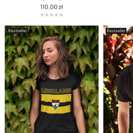
Cena
110,00 zł
Bestseller
Bestseller